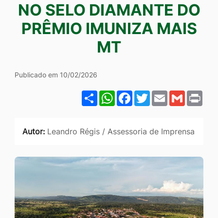
NO SELO DIAMANTE DO
Ir
para
PRÊMIO IMUNIZA MAIS
o
MT
rodapé
[alt+4]
Publicado em 10/02/2026
Share
WhatsApp
Facebook
Twitter
Email
Gmail
Pri
Autor:
Leandro Régis / Assessoria de Imprensa