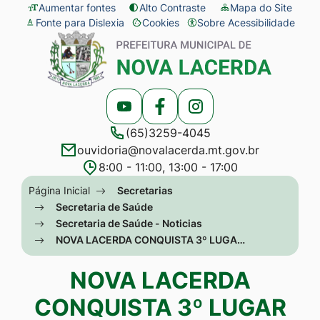
Seção
Ir
Aumentar fontes
Alto Contraste
Mapa do Site
Fonte para Dislexia
Cookies
Sobre Acessibilidade
de
para
Abrir
Seção
atalhos
o
preferências
do
e
conteúdo
de
menu
links
[alt+1]
cookies
principal
Acessar
Acessar
Acessar
de
Ir
(65)3259-4045
a
a
a
acessibilidade
para
ouvidoria@novalacerda.mt.gov.br
Rede
Rede
Rede
o
8:00 - 11:00, 13:00 - 17:00
Social
Social
Social
menu
Seção
Página Inicial
Secretarias
Youtube
Facebook
Instagram
[alt+2]
do
Secretaria de Saúde
Ir
Secretaria de Saúde - Noticias
menu
NOVA LACERDA CONQUISTA 3º LUGA…
para
principal
a
NOVA LACERDA
busca
CONQUISTA 3º LUGAR
[alt+3]