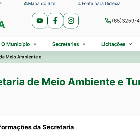
e
Mapa do Site
Fonte para Dislexia
(65)3259-
Acessar
Acessar
Acessar
a
a
a
Rede
Rede
Rede
O Município
Secretarias
Licitações
Social
Social
Social
 de Meio Ambiente e…
Youtube
Facebook
Instagram
etaria de Meio Ambiente e Tu
formações da Secretaria