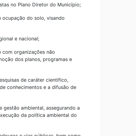
vistas no Plano Diretor do Município;
e ocupação do solo, visando
gional e nacional;
 e com organizações não
omoção dos planos, programas e
squisas de caráter cientifico,
o de conhecimentos e a difusão de
de gestão ambiental, assegurando a
xecução da política ambiental do
radouros e vias públicas, bem como