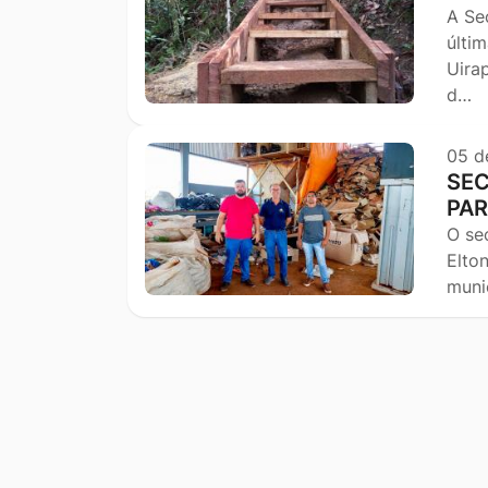
A Se
últi
Uira
d…
05 d
SEC
PAR
O se
Elto
muni