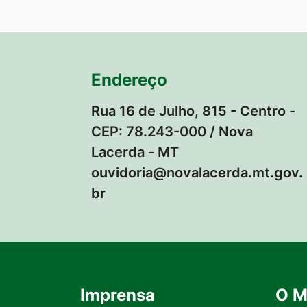
Endereço
Rua 16 de Julho, 815 - Centro -
CEP: 78.243-000 / Nova
Lacerda - MT
ouvidoria@novalacerda.mt.gov.
br
Imprensa
O M
Seção do Rodapé e Contato