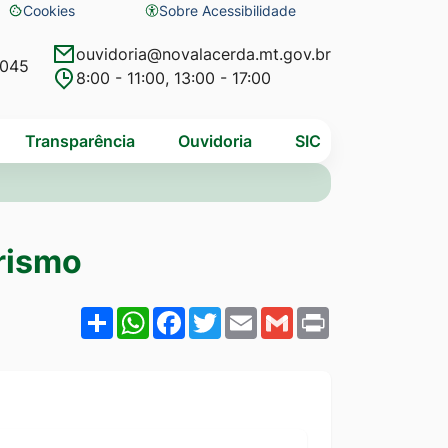
Cookies
Sobre Acessibilidade
Abrir
preferências
ouvidoria@novalacerda.mt.gov.br
4045
8:00 - 11:00, 13:00 - 17:00
de
cookies
Transparência
Ouvidoria
SIC
rismo
Share
WhatsApp
Facebook
Twitter
Email
Gmail
Print