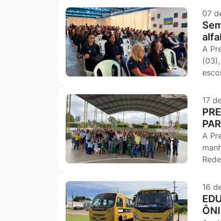
07 d
Sem
alf
A Pr
(03)
esco
17 d
PRE
PAR
A Pr
manh
Rede
16 d
EDU
ÔN