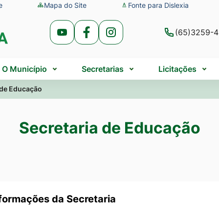
e
Mapa do Site
Fonte para Dislexia
(65)3259-
Acessar
Acessar
Acessar
a
a
a
Rede
Rede
Rede
O Município
Secretarias
Licitações
Social
Social
Social
 de Educação
Youtube
Facebook
Instagram
Secretaria de Educação
formações da Secretaria