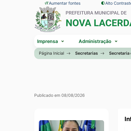
Seção
Ir
Aumentar fontes
Alto Contrast
Seção
de
para
do
atalhos
o
menu
e
conteúdo
principal
Seção
links
[alt+1]
Imprensa
Administração
do
de
Ir
menu
Página Inicial
Secretarias
Secretaria
acessibilidade
para
principal
o
menu
[alt+2]
Ir
Seção
Publicado em 08/08/2026
para
Secretaria
a
de
busca
In
Educação
[alt+3]