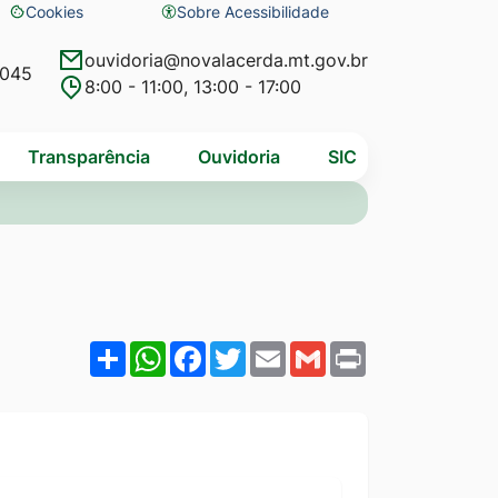
Cookies
Sobre Acessibilidade
Abrir
preferências
ouvidoria@novalacerda.mt.gov.br
4045
8:00 - 11:00, 13:00 - 17:00
de
cookies
Transparência
Ouvidoria
SIC
Share
WhatsApp
Facebook
Twitter
Email
Gmail
Print