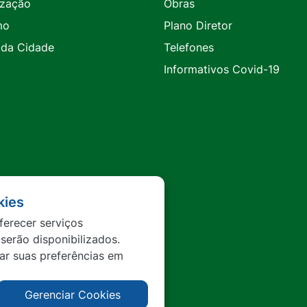
ização
Obras
mo
Plano Diretor
 da Cidade
Telefones
Informativos Covid-19
kies
ferecer serviços
 serão disponibilizados.
tar suas preferências em
Gerenciar Cookies