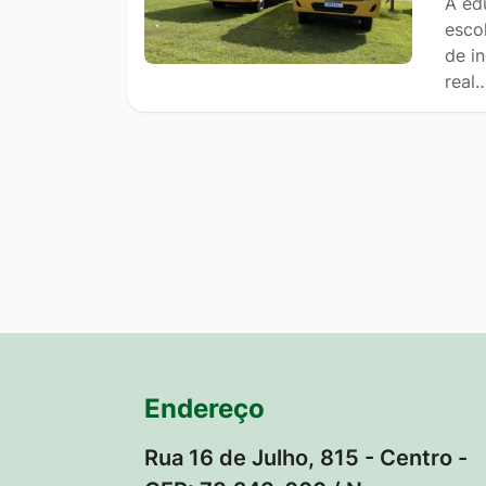
A ed
esco
de i
real
Endereço
Rua 16 de Julho, 815 - Centro -