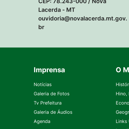
CEP: 78.243-000 / Nova
Lacerda - MT
ouvidoria@novalacerda.mt.gov.
br
Imprensa
O M
Seção do Rodapé e Contato
Notícias
Histór
Galeria de Fotos
Hino,
Tv Prefeitura
Econ
Galeria de Áudios
Geogr
Agenda
Links 