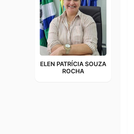
Ir
para
o
rodapé
[alt+4]
ELEN PATRÍCIA SOUZA
ROCHA