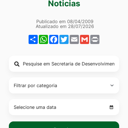
Noticias
Ir
para
Página Secretaria de Dese
Informações
o
Publicado em
08/04/2009
Atualizado em
28/07/2026
rodapé
de
Share
WhatsApp
Facebook
Twitter
Email
Gmail
Print
[alt+4]
publicação