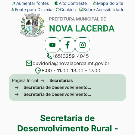
Seção
Ir
Aumentar fontes
Alto Contraste
Mapa do Site
Fonte para Dislexia
Cookies
Sobre Acessibilidade
de
para
Abrir
Seção
atalhos
o
preferências
do
e
conteúdo
de
menu
links
[alt+1]
cookies
principal
Acessar
Acessar
Acessar
de
Ir
(65)3259-4045
a
a
a
acessibilidade
para
ouvidoria@novalacerda.mt.gov.br
Rede
Rede
Rede
o
8:00 - 11:00, 13:00 - 17:00
Social
Social
Social
menu
Seção
Página Inicial
Secretarias
Youtube
Facebook
Instagram
[alt+2]
do
Secretaria de Desenvolvimento…
Ir
Secretaria de Desenvolvimento…
menu
para
principal
a
Secretaria de
busca
Desenvolvimento Rural -
[alt+3]