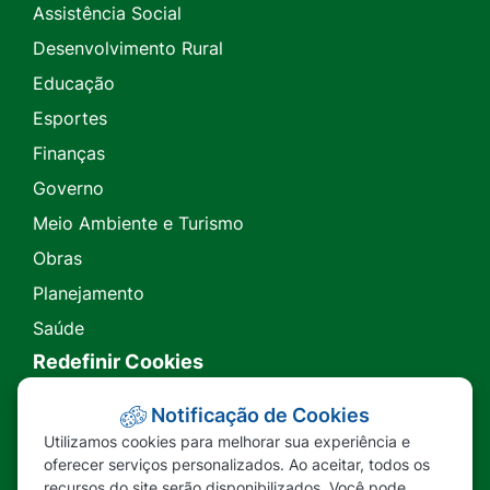
Assistência Social
Desenvolvimento Rural
Educação
Esportes
Finanças
Governo
Meio Ambiente e Turismo
Obras
Planejamento
Saúde
Redefinir Cookies
Transparência
Notificação de Cookies
Utilizamos cookies para melhorar sua experiência e
Ouvidoria
oferecer serviços personalizados. Ao aceitar, todos os
recursos do site serão disponibilizados. Você pode