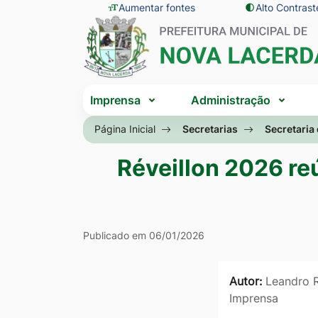
Seção
Ir
Aumentar fontes
Alto Contrast
Seção
de
para
do
atalhos
o
menu
e
conteúdo
principal
Seção
links
[alt+1]
Imprensa
Administração
do
de
Ir
menu
Página Inicial
Secretarias
Secretaria
acessibilidade
para
principal
o
Réveillon 2026 re
menu
[alt+2]
Ir
Publicado em 06/01/2026
para
a
Autor:
Leandro R
busca
Imprensa
[alt+3]