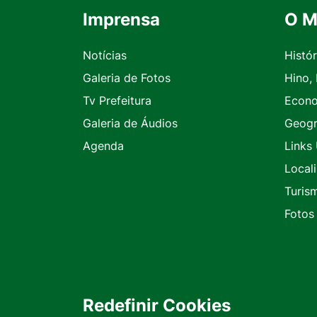
Imprensa
O M
Seção do Rodapé e Contato
Notícias
Histór
Galeria de Fotos
Hino,
Tv Prefeitura
Econ
Galeria de Áudios
Geogr
Agenda
Links 
Local
Turis
Fotos
Redefinir Cookies