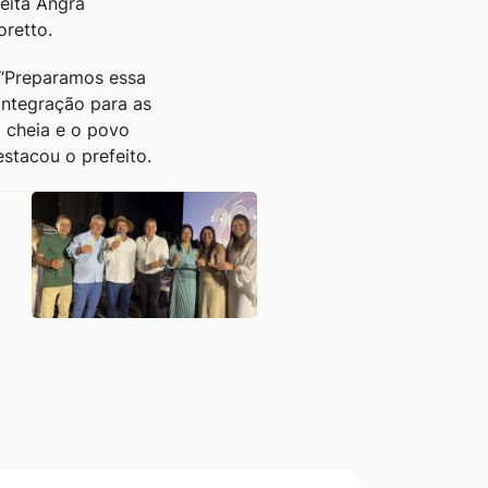
feita Angra
oretto.
. “Preparamos essa
integração para as
a cheia e o povo
stacou o prefeito.