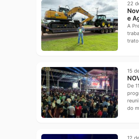
22 d
Nov
e A
A Pr
trab
trato
15 d
NOV
De 1
prog
reun
do m
12 d