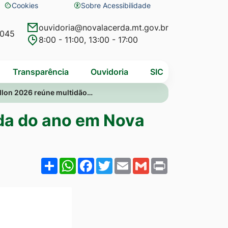
Cookies
Sobre Acessibilidade
Abrir
preferências
ouvidoria@novalacerda.mt.gov.br
4045
8:00 - 11:00, 13:00 - 17:00
de
cookies
Transparência
Ouvidoria
SIC
llon 2026 reúne multidão…
ada do ano em Nova
Share
WhatsApp
Facebook
Twitter
Email
Gmail
Print