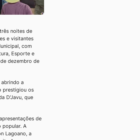
rês noites de
s e visitantes
unicipal, com
ura, Esporte e
1 de dezembro de
 abrindo a
 prestigiou os
da D’Javu, que
 apresentações de
 popular. A
on Lagoano, a