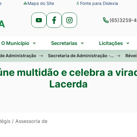
e
Mapa do Site
Fonte para Dislexia
(65)3259-
Acessar
Acessar
Acessar
a
a
a
Rede
Rede
Rede
O Município
Secretarias
Licitações
Social
Social
Social
 de Administração
Secretaria de Administração -…
Révei
Youtube
Facebook
Instagram
úne multidão e celebra a vir
Lacerda
égis / Assessoria de