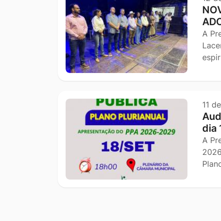
NOV
AD
A Pr
Lace
espi
11 d
Aud
dia 
A Pr
2026
Plan