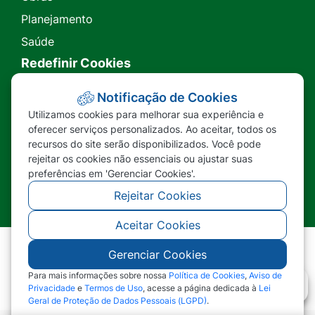
Planejamento
Saúde
Redefinir Cookies
Transparência
Notificação de Cookies
Utilizamos cookies para melhorar sua experiência e
Ouvidoria
oferecer serviços personalizados. Ao aceitar, todos os
recursos do site serão disponibilizados. Você pode
SIC
rejeitar os cookies não essenciais ou ajustar suas
preferências em 'Gerenciar Cookies'.
Rejeitar Cookies
Aceitar Cookies
Gerenciar Cookies
©2026 - Prefeitura Municipal de Nova Lacerda -
MT - Todos os direitos reservados
Para mais informações sobre nossa
Política de Cookies
,
Aviso de
Privacidade
e
Termos de Uso
, acesse a página dedicada à
Lei
Geral de Proteção de Dados Pessoais (LGPD)
.
Abr