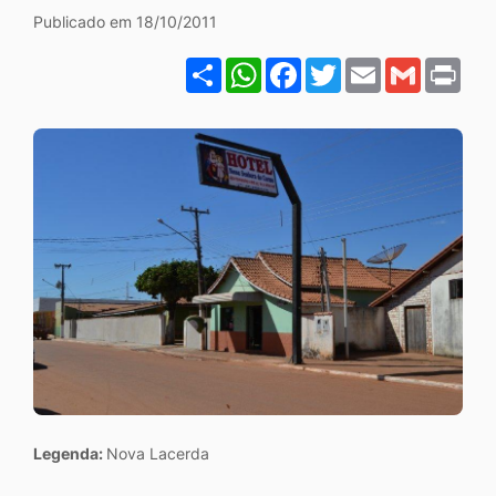
Galeria Hotel Nossa Sen
Ir
Publicado em 18/10/2011
para
Share
WhatsApp
Facebook
Twitter
Email
Gmail
Pri
o
rodapé
[alt+4]
Legenda:
Nova Lacerda