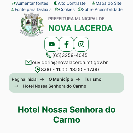
Seção
Ir
Aumentar fontes
Alto Contraste
Mapa do Site
Fonte para Dislexia
Cookies
Sobre Acessibilidade
de
para
Abrir
Seção
atalhos
o
preferências
do
e
conteúdo
de
menu
links
[alt+1]
cookies
principal
Acessar
Acessar
Acessar
de
Ir
(65)3259-4045
a
a
a
acessibilidade
para
ouvidoria@novalacerda.mt.gov.br
Rede
Rede
Rede
o
8:00 - 11:00, 13:00 - 17:00
Social
Social
Social
menu
Seção
Página Inicial
O Município
Turismo
Youtube
Facebook
Instagram
[alt+2]
do
Hotel Nossa Senhora do Carmo
Ir
menu
para
principal
Hotel Nossa Senhora do
a
Carmo
busca
[alt+3]