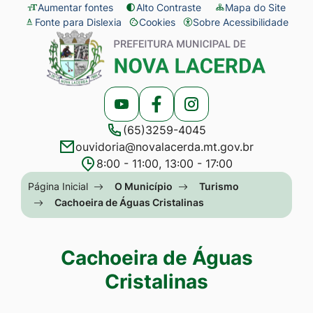
Seção
Ir
Aumentar fontes
Alto Contraste
Mapa do Site
Fonte para Dislexia
Cookies
Sobre Acessibilidade
de
para
Abrir
Seção
atalhos
o
preferências
do
e
conteúdo
de
menu
links
[alt+1]
cookies
principal
Acessar
Acessar
Acessar
de
Ir
(65)3259-4045
a
a
a
acessibilidade
para
ouvidoria@novalacerda.mt.gov.br
Rede
Rede
Rede
o
8:00 - 11:00, 13:00 - 17:00
Social
Social
Social
menu
Seção
Página Inicial
O Município
Turismo
Youtube
Facebook
Instagram
[alt+2]
do
Cachoeira de Águas Cristalinas
Ir
menu
para
principal
Cachoeira de Águas
a
Cristalinas
busca
[alt+3]