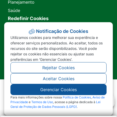
Planejamento
Saúde
Redefinir Cookies
Transparência
Notificação de Cookies
Utilizamos cookies para melhorar sua experiência e
Ouvidoria
oferecer serviços personalizados. Ao aceitar, todos os
recursos do site serão disponibilizados. Você pode
SIC
rejeitar os cookies não essenciais ou ajustar suas
preferências em 'Gerenciar Cookies'.
Rejeitar Cookies
Aceitar Cookies
Gerenciar Cookies
©2026 - Prefeitura Municipal de Nova Lacerda -
MT - Todos os direitos reservados
Para mais informações sobre nossa
Política de Cookies
,
Aviso de
Privacidade
e
Termos de Uso
, acesse a página dedicada à
Lei
Geral de Proteção de Dados Pessoais (LGPD)
.
Abr