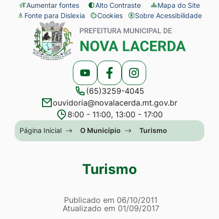
Seção
Ir
Aumentar fontes
Alto Contraste
Mapa do Site
Fonte para Dislexia
Cookies
Sobre Acessibilidade
de
para
Abrir
Seção
atalhos
o
preferências
do
e
conteúdo
de
menu
links
[alt+1]
cookies
principal
Acessar
Acessar
Acessar
de
Ir
(65)3259-4045
a
a
a
acessibilidade
para
ouvidoria@novalacerda.mt.gov.br
Rede
Rede
Rede
o
8:00 - 11:00, 13:00 - 17:00
Social
Social
Social
menu
Seção
Página Inicial
O Município
Turismo
Youtube
Facebook
Instagram
[alt+2]
do
Ir
menu
Turismo
para
principal
a
Página Turismo
busca
Informações
Publicado em
06/10/2011
Atualizado em
01/09/2017
[alt+3]