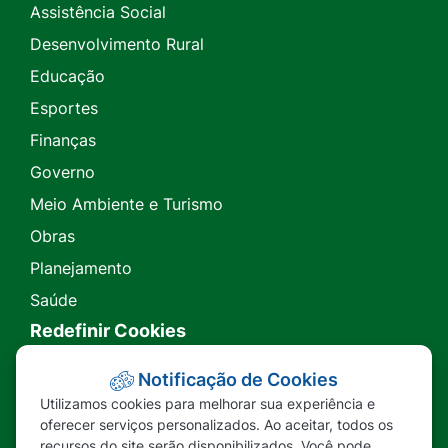
Assistência Social
Desenvolvimento Rural
Educação
Esportes
Finanças
Governo
Meio Ambiente e Turismo
Obras
Planejamento
Saúde
Redefinir Cookies
Transparência
Notificação de Cookies
Utilizamos cookies para melhorar sua experiência e
Ouvidoria
oferecer serviços personalizados. Ao aceitar, todos os
recursos do site serão disponibilizados. Você pode