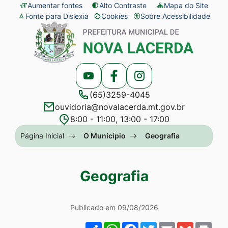
Seção
Ir
Aumentar fontes
Alto Contraste
Mapa do Site
Fonte para Dislexia
Cookies
Sobre Acessibilidade
de
para
Abrir
Seção
atalhos
o
preferências
do
e
conteúdo
de
menu
links
[alt+1]
cookies
principal
Acessar
Acessar
Acessar
de
Ir
(65)3259-4045
a
a
a
acessibilidade
para
ouvidoria@novalacerda.mt.gov.br
Rede
Rede
Rede
o
8:00 - 11:00, 13:00 - 17:00
Social
Social
Social
menu
Seção
Página Inicial
O Município
Geografia
Youtube
Facebook
Instagram
[alt+2]
do
Ir
menu
Geografia
para
principal
a
Institucional
busca
Publicado em 09/08/2026
[alt+3]
Share
WhatsApp
Facebook
Twitter
Email
Gmail
Pri