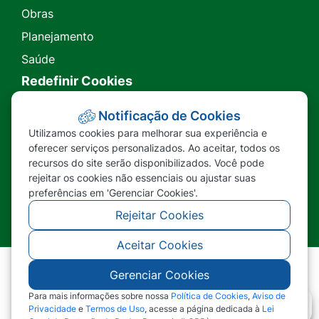
Obras
Planejamento
Saúde
Redefinir Cookies
Transparência
Notificação de Cookies
Utilizamos cookies para melhorar sua experiência e
Ouvidoria
oferecer serviços personalizados. Ao aceitar, todos os
recursos do site serão disponibilizados. Você pode
SIC
rejeitar os cookies não essenciais ou ajustar suas
preferências em 'Gerenciar Cookies'.
Rejeitar Cookies
Aceitar Cookies
Gerenciar Cookies
©2026 - Prefeitura Municipal de Nova Lacerda -
MT - Todos os direitos reservados
Para mais informações sobre nossa
Política de Cookies
,
Aviso de
Privacidade
e
Termos de Uso
, acesse a página dedicada à
Lei