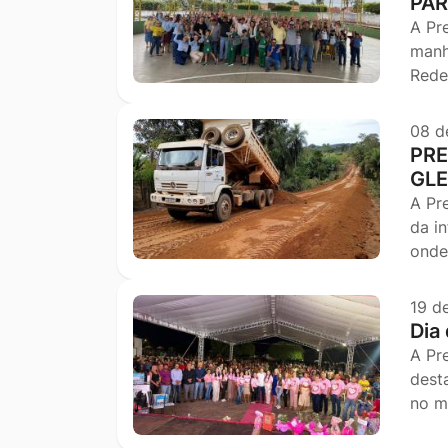
PAR
A Pr
manh
Rede
08 d
PRE
GLE
A Pr
da i
onde
19 d
Dia
A Pr
dest
no m