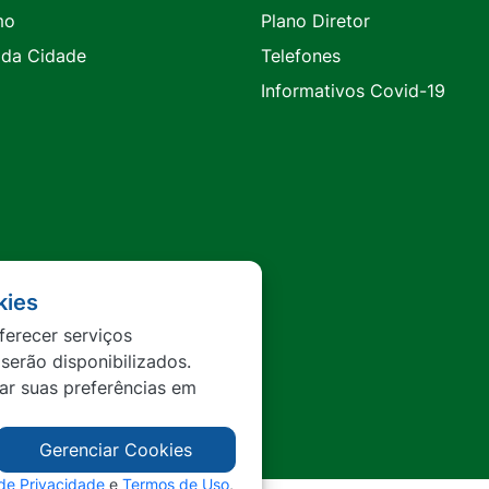
mo
Plano Diretor
 da Cidade
Telefones
Informativos Covid-19
kies
ferecer serviços
 serão disponibilizados.
tar suas preferências em
Gerenciar Cookies
 de Privacidade
e
Termos de Uso
,