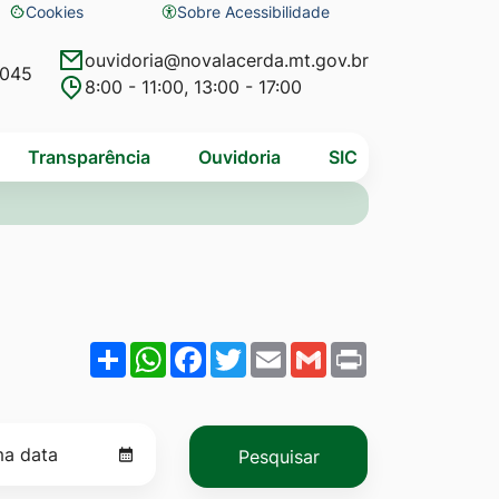
Cookies
Sobre Acessibilidade
Abrir
preferências
ouvidoria@novalacerda.mt.gov.br
4045
8:00 - 11:00, 13:00 - 17:00
de
cookies
Transparência
Ouvidoria
SIC
Share
WhatsApp
Facebook
Twitter
Email
Gmail
Print
Pesquisar