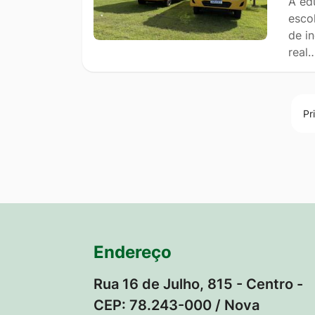
A ed
esco
de i
real
Pr
Endereço
Rua 16 de Julho, 815 - Centro -
CEP: 78.243-000 / Nova