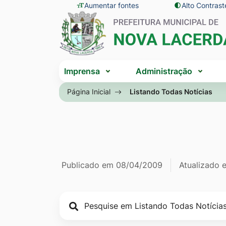
Seção
Ir
Aumentar fontes
Alto Contrast
Seção
de
para
do
atalhos
o
menu
e
conteúdo
principal
Seção
links
[alt+1]
Imprensa
Administração
do
de
Ir
menu
Página Inicial
Listando Todas Notícias
acessibilidade
para
principal
o
menu
[alt+2]
Ir
Página Listan
Informações
Publicado em
08/04/2009
Atualizado
para
a
de
busca
publicação
[alt+3]