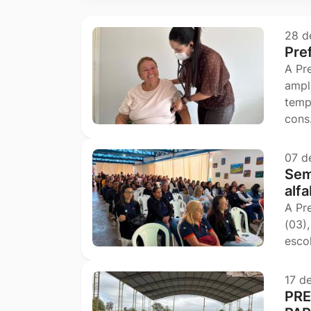
Ir
para
28 d
Pre
o
A Pr
rodapé
ampl
[alt+4]
temp
con
07 d
Sem
alf
A Pr
(03)
esco
17 d
PRE