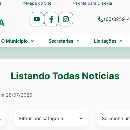
e
Mapa do Site
Fonte para Dislexia
(65)3259-
Acessar
Acessar
Acessar
a
a
a
Rede
Rede
Rede
O Município
Secretarias
Licitações
Social
Social
Social
Youtube
Facebook
Instagram
Listando Todas Notícias
do Todas Notícias
 em
28/07/2026