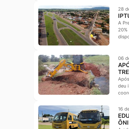
28 d
IPT
A Pr
20% 
disp
06 d
APÓ
TRE
Após
deu i
coor
16 d
EDU
ÔN