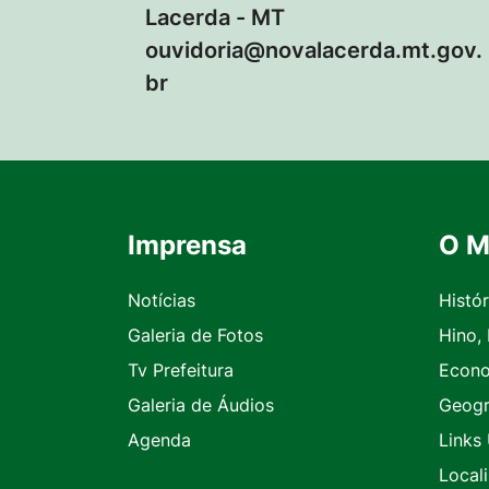
Lacerda - MT
ouvidoria@novalacerda.mt.gov.
br
Imprensa
O M
Seção do Rodapé e Contato
Notícias
Histór
Galeria de Fotos
Hino,
Tv Prefeitura
Econ
Galeria de Áudios
Geogr
Agenda
Links 
Local