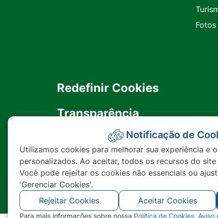
Turis
Fotos
Redefinir Cookies
Transparência
Notificação de Coo
Ouvidoria
Utilizamos cookies para melhorar sua experiência e o
personalizados. Ao aceitar, todos os recursos do site
SIC
Você pode rejeitar os cookies não essenciais ou ajus
'Gerenciar Cookies'.
Rejeitar Cookies
Aceitar Cookies
Para mais informações sobre nossa
Política de Cookies
,
Aviso