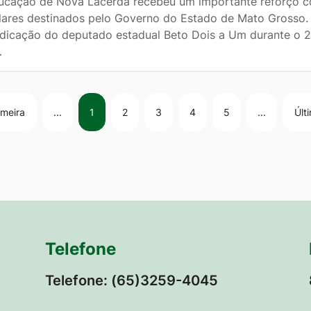
ucação de Nova Lacerda recebeu um importante reforço c
lares destinados pelo Governo do Estado de Mato Grosso. 
ndicação do deputado estadual Beto Dois a Um durante o 2
…
imeira
...
1
2
3
4
5
...
Últ
Telefone
Telefone: (65)3259-4045