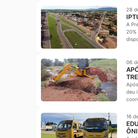
28 d
IPT
A Pr
20% 
disp
06 d
APÓ
TRE
Após
deu i
coor
16 d
EDU
ÔN