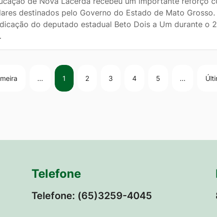
ucação de Nova Lacerda recebeu um importante reforço c
lares destinados pelo Governo do Estado de Mato Grosso. 
ndicação do deputado estadual Beto Dois a Um durante o 2
…
imeira
...
1
2
3
4
5
...
Últ
Telefone
Telefone: (65)3259-4045