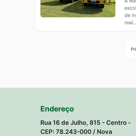
A ed
esco
de i
real
Pr
Endereço
Rua 16 de Julho, 815 - Centro -
CEP: 78.243-000 / Nova