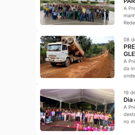
PAR
A Pr
manh
Rede
08 d
PRE
GLE
A Pr
da i
onde
19 d
Dia
A Pr
dest
no m