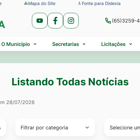
e
Mapa do Site
Fonte para Dislexia
(65)3259-
Acessar
Acessar
Acessar
a
a
a
Rede
Rede
Rede
O Município
Secretarias
Licitações
Social
Social
Social
Youtube
Facebook
Instagram
Listando Todas Notícias
do Todas Notícias
 em
28/07/2026