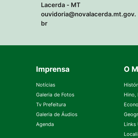
Lacerda - MT
ouvidoria@novalacerda.mt.gov.
br
Imprensa
O M
Seção do Rodapé e Contato
Notícias
Histór
Galeria de Fotos
Hino,
Tv Prefeitura
Econ
Galeria de Áudios
Geogr
Agenda
Links 
Local