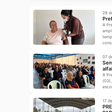
Ir
para
28 d
Pre
o
A Pr
rodapé
ampl
[alt+4]
temp
con
07 d
Sem
alf
A Pr
(03)
esco
17 d
PRE