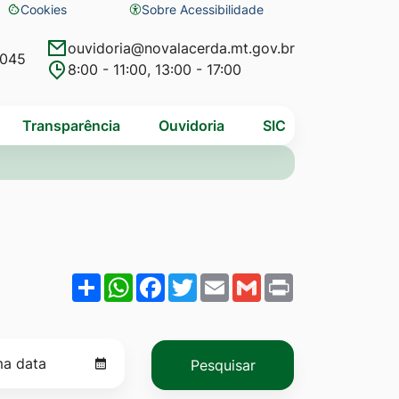
Cookies
Sobre Acessibilidade
Abrir
preferências
ouvidoria@novalacerda.mt.gov.br
4045
8:00 - 11:00, 13:00 - 17:00
de
cookies
Transparência
Ouvidoria
SIC
Share
WhatsApp
Facebook
Twitter
Email
Gmail
Print
Pesquisar