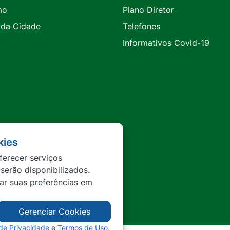
mo
Plano Diretor
 da Cidade
Telefones
Informativos Covid-19
kies
ferecer serviços
 serão disponibilizados.
tar suas preferências em
Gerenciar Cookies
 de Privacidade
e
Termos de Uso
,