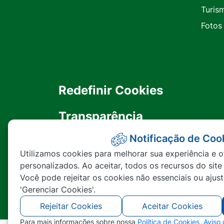
Turis
Fotos
Redefinir Cookies
Transparência
Notificação de Coo
Ouvidoria
Utilizamos cookies para melhorar sua experiência e o
personalizados. Ao aceitar, todos os recursos do site
SIC
Você pode rejeitar os cookies não essenciais ou ajus
'Gerenciar Cookies'.
Rejeitar Cookies
Aceitar Cookies
Para mais informações sobre nossa
Política de Cookies
,
Aviso