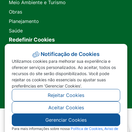
Meio Ambiente e Turismo
Obras
Planejamento
Saúde
Redefinir Cookies
Transparência
Notificação de Cookies
Utilizamos cookies para melhorar sua experiência e
Ouvidoria
oferecer serviços personalizados. Ao aceitar, todos os
recursos do site serão disponibilizados. Você pode
SIC
rejeitar os cookies não essenciais ou ajustar suas
preferências em 'Gerenciar Cookies'.
Rejeitar Cookies
Aceitar Cookies
Gerenciar Cookies
©2026 - Prefeitura Municipal de Nova Lacerda -
MT - Todos os direitos reservados
Para mais informações sobre nossa
Política de Cookies
,
Aviso de