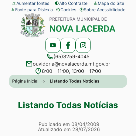
Seção
Ir
Aumentar fontes
Alto Contraste
Mapa do Site
Fonte para Dislexia
Cookies
Sobre Acessibilidade
de
para
Abrir
Seção
atalhos
o
preferências
do
e
conteúdo
de
menu
links
[alt+1]
cookies
principal
Acessar
Acessar
Acessar
de
Ir
(65)3259-4045
a
a
a
acessibilidade
para
ouvidoria@novalacerda.mt.gov.br
Rede
Rede
Rede
o
8:00 - 11:00, 13:00 - 17:00
Social
Social
Social
menu
Seção
Página Inicial
Listando Todas Notícias
Youtube
Facebook
Instagram
[alt+2]
do
Ir
menu
Listando Todas Notícias
para
principal
a
Página Listando Todas No
busca
Informações
Publicado em
08/04/2009
Atualizado em
28/07/2026
[alt+3]