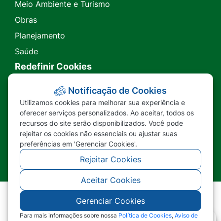
Meio Ambiente e Turismo
Obras
Planejamento
Saúde
Redefinir Cookies
Transparência
Notificação de Cookies
Utilizamos cookies para melhorar sua experiência e
Ouvidoria
oferecer serviços personalizados. Ao aceitar, todos os
recursos do site serão disponibilizados. Você pode
SIC
rejeitar os cookies não essenciais ou ajustar suas
preferências em 'Gerenciar Cookies'.
Rejeitar Cookies
Aceitar Cookies
Gerenciar Cookies
©2026 - Prefeitura Municipal de Nova Lacerda -
MT - Todos os direitos reservados
Para mais informações sobre nossa
Política de Cookies
,
Aviso de