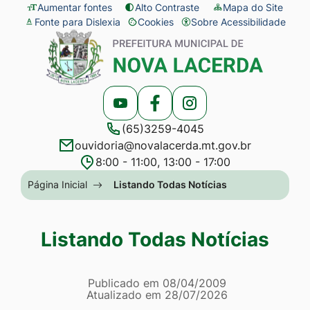
Seção
Ir
Aumentar fontes
Alto Contraste
Mapa do Site
Fonte para Dislexia
Cookies
Sobre Acessibilidade
de
para
Abrir
Seção
atalhos
o
preferências
do
e
conteúdo
de
menu
links
[alt+1]
cookies
principal
Acessar
Acessar
Acessar
de
Ir
(65)3259-4045
a
a
a
acessibilidade
para
ouvidoria@novalacerda.mt.gov.br
Rede
Rede
Rede
o
8:00 - 11:00, 13:00 - 17:00
Social
Social
Social
menu
Seção
Página Inicial
Listando Todas Notícias
Youtube
Facebook
Instagram
[alt+2]
do
Ir
menu
Listando Todas Notícias
para
principal
a
Página Listando Todas No
busca
Informações
Publicado em
08/04/2009
Atualizado em
28/07/2026
[alt+3]