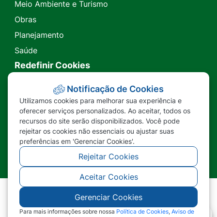
Meio Ambiente e Turismo
Obras
Planejamento
Saúde
Redefinir Cookies
Transparência
Notificação de Cookies
Utilizamos cookies para melhorar sua experiência e
Ouvidoria
oferecer serviços personalizados. Ao aceitar, todos os
recursos do site serão disponibilizados. Você pode
SIC
rejeitar os cookies não essenciais ou ajustar suas
preferências em 'Gerenciar Cookies'.
Rejeitar Cookies
Aceitar Cookies
Gerenciar Cookies
©2026 - Prefeitura Municipal de Nova Lacerda -
MT - Todos os direitos reservados
Para mais informações sobre nossa
Política de Cookies
,
Aviso de