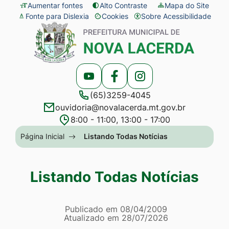
Seção
Ir
Aumentar fontes
Alto Contraste
Mapa do Site
Fonte para Dislexia
Cookies
Sobre Acessibilidade
de
para
Abrir
Seção
atalhos
o
preferências
do
e
conteúdo
de
menu
links
[alt+1]
cookies
principal
Acessar
Acessar
Acessar
de
Ir
(65)3259-4045
a
a
a
acessibilidade
para
ouvidoria@novalacerda.mt.gov.br
Rede
Rede
Rede
o
8:00 - 11:00, 13:00 - 17:00
Social
Social
Social
menu
Seção
Página Inicial
Listando Todas Notícias
Youtube
Facebook
Instagram
[alt+2]
do
Ir
menu
Listando Todas Notícias
para
principal
a
Página Listando Todas No
busca
Informações
Publicado em
08/04/2009
Atualizado em
28/07/2026
[alt+3]