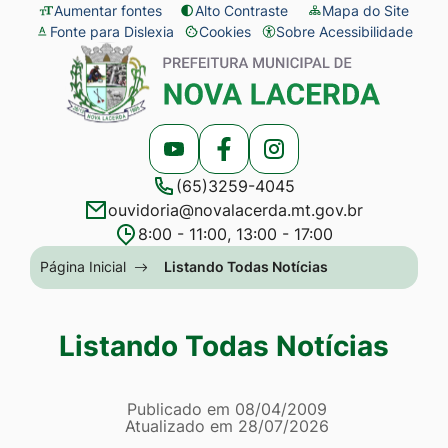
Seção
Ir
Aumentar fontes
Alto Contraste
Mapa do Site
Fonte para Dislexia
Cookies
Sobre Acessibilidade
de
para
Abrir
Seção
atalhos
o
preferências
do
e
conteúdo
de
menu
links
[alt+1]
cookies
principal
Acessar
Acessar
Acessar
de
Ir
(65)3259-4045
a
a
a
acessibilidade
para
ouvidoria@novalacerda.mt.gov.br
Rede
Rede
Rede
o
8:00 - 11:00, 13:00 - 17:00
Social
Social
Social
menu
Seção
Página Inicial
Listando Todas Notícias
Youtube
Facebook
Instagram
[alt+2]
do
Ir
menu
Listando Todas Notícias
para
principal
a
Página Listando Todas No
busca
Informações
Publicado em
08/04/2009
Atualizado em
28/07/2026
[alt+3]