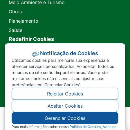
Meio Ambiente e Turismo
Obras
Planejamento
Saúde
Redefinir Cookies
Transparência
Notificação de Cookies
Utilizamos cookies para melhorar sua experiência e
Ouvidoria
oferecer serviços personalizados. Ao aceitar, todos os
recursos do site serão disponibilizados. Você pode
SIC
rejeitar os cookies não essenciais ou ajustar suas
preferências em 'Gerenciar Cookies'.
Rejeitar Cookies
Aceitar Cookies
Gerenciar Cookies
©2026 - Prefeitura Municipal de Nova Lacerda -
MT - Todos os direitos reservados
Para mais informações sobre nossa
Política de Cookies
,
Aviso de