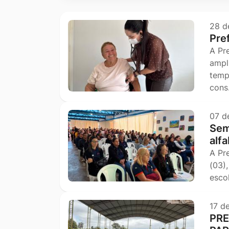
Ir
para
28 d
Pre
o
A Pr
rodapé
ampl
[alt+4]
temp
con
07 d
Sem
alf
A Pr
(03)
esco
17 d
PRE