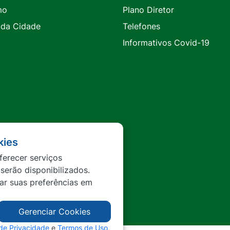
mo
Plano Diretor
 da Cidade
Telefones
Informativos Covid-19
kies
ferecer serviços
 serão disponibilizados.
tar suas preferências em
Gerenciar Cookies
 de Privacidade
e
Termos de Uso
,