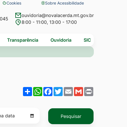
Cookies
Sobre Acessibilidade
Abrir
preferências
ouvidoria@novalacerda.mt.gov.br
4045
8:00 - 11:00, 13:00 - 17:00
de
cookies
Transparência
Ouvidoria
SIC
Share
WhatsApp
Facebook
Twitter
Email
Gmail
Print
Pesquisar