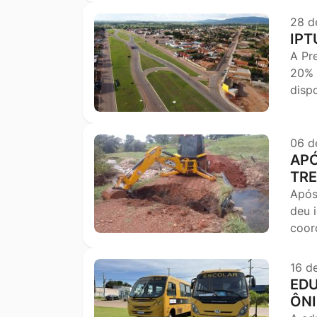
28 d
IPT
A Pr
20% 
disp
06 d
APÓ
TRE
Após
deu i
coor
16 d
EDU
ÔN