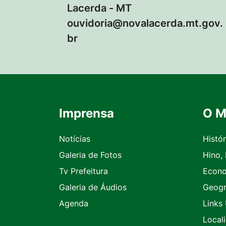
Lacerda - MT
ouvidoria@novalacerda.mt.gov.
br
Imprensa
O M
Seção do Rodapé e Contato
Notícias
Histór
Galeria de Fotos
Hino,
Tv Prefeitura
Econ
Galeria de Áudios
Geogr
Agenda
Links 
Local