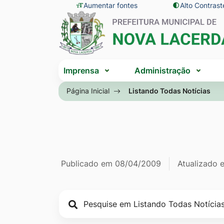
Seção
Ir
Aumentar fontes
Alto Contrast
Seção
de
para
do
atalhos
o
menu
e
conteúdo
principal
Seção
links
[alt+1]
Imprensa
Administração
do
de
Ir
menu
Página Inicial
Listando Todas Notícias
acessibilidade
para
principal
o
menu
[alt+2]
Ir
Página Listan
Informações
Publicado em
08/04/2009
Atualizado
para
a
de
busca
publicação
[alt+3]