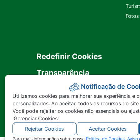
Turis
Fotos
Redefinir Cookies
Transparência
Notificação de Coo
Ouvidoria
Utilizamos cookies para melhorar sua experiência e o
personalizados. Ao aceitar, todos os recursos do site
SIC
Você pode rejeitar os cookies não essenciais ou ajus
'Gerenciar Cookies'.
Rejeitar Cookies
Aceitar Cookies
Para mais informações sobre nossa
Política de Cookies
,
Aviso