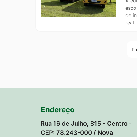
A ed
esco
de i
real
Pr
Endereço
Rua 16 de Julho, 815 - Centro -
CEP: 78.243-000 / Nova