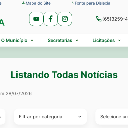
e
Mapa do Site
Fonte para Dislexia
(65)3259-
Acessar
Acessar
Acessar
a
a
a
Rede
Rede
Rede
O Município
Secretarias
Licitações
Social
Social
Social
Youtube
Facebook
Instagram
Listando Todas Notícias
do Todas Notícias
 em
28/07/2026