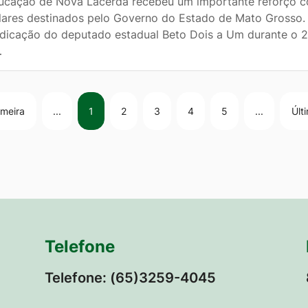
ucação de Nova Lacerda recebeu um importante reforço c
lares destinados pelo Governo do Estado de Mato Grosso. 
ndicação do deputado estadual Beto Dois a Um durante o 2
…
imeira
...
1
2
3
4
5
...
Últ
Telefone
Telefone: (65)3259-4045