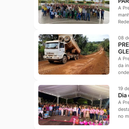
PAR
A Pr
manh
Rede
08 d
PRE
GLE
A Pr
da i
onde
19 d
Dia
A Pr
dest
no m