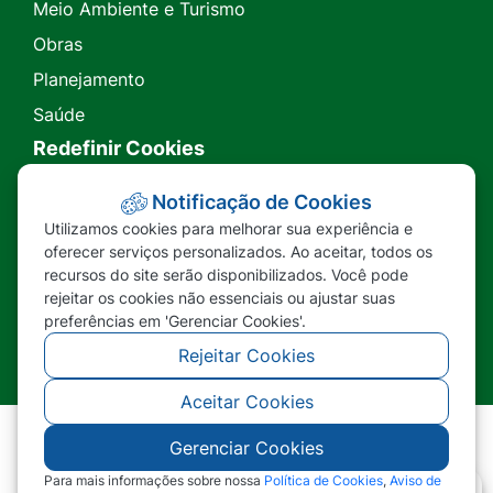
Meio Ambiente e Turismo
Obras
Planejamento
Saúde
Redefinir Cookies
Transparência
Notificação de Cookies
Utilizamos cookies para melhorar sua experiência e
Ouvidoria
oferecer serviços personalizados. Ao aceitar, todos os
recursos do site serão disponibilizados. Você pode
SIC
rejeitar os cookies não essenciais ou ajustar suas
preferências em 'Gerenciar Cookies'.
Rejeitar Cookies
Aceitar Cookies
Gerenciar Cookies
©2026 - Prefeitura Municipal de Nova Lacerda -
MT - Todos os direitos reservados
Para mais informações sobre nossa
Política de Cookies
,
Aviso de