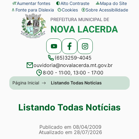
Seção
Ir
Aumentar fontes
Alto Contraste
Mapa do Site
Fonte para Dislexia
Cookies
Sobre Acessibilidade
de
para
Abrir
Seção
atalhos
o
preferências
do
e
conteúdo
de
menu
links
[alt+1]
cookies
principal
Acessar
Acessar
Acessar
de
Ir
(65)3259-4045
a
a
a
acessibilidade
para
ouvidoria@novalacerda.mt.gov.br
Rede
Rede
Rede
o
8:00 - 11:00, 13:00 - 17:00
Social
Social
Social
menu
Seção
Página Inicial
Listando Todas Notícias
Youtube
Facebook
Instagram
[alt+2]
do
Ir
menu
Listando Todas Notícias
para
principal
a
Página Listando Todas No
busca
Informações
Publicado em
08/04/2009
Atualizado em
28/07/2026
[alt+3]