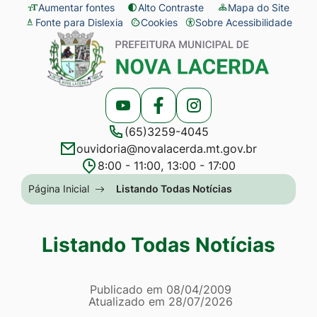
Seção
Ir
Aumentar fontes
Alto Contraste
Mapa do Site
Fonte para Dislexia
Cookies
Sobre Acessibilidade
de
para
Abrir
Seção
atalhos
o
preferências
do
e
conteúdo
de
menu
links
[alt+1]
cookies
principal
Acessar
Acessar
Acessar
de
Ir
(65)3259-4045
a
a
a
acessibilidade
para
ouvidoria@novalacerda.mt.gov.br
Rede
Rede
Rede
o
8:00 - 11:00, 13:00 - 17:00
Social
Social
Social
menu
Seção
Página Inicial
Listando Todas Notícias
Youtube
Facebook
Instagram
[alt+2]
do
Ir
menu
Listando Todas Notícias
para
principal
a
Página Listando Todas No
busca
Informações
Publicado em
08/04/2009
Atualizado em
28/07/2026
[alt+3]