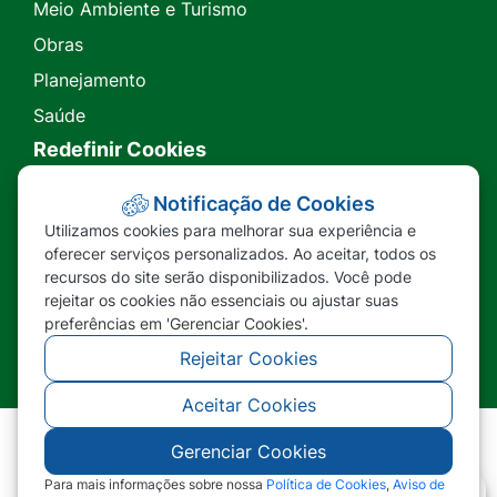
Meio Ambiente e Turismo
Obras
Planejamento
Saúde
Redefinir Cookies
Transparência
Notificação de Cookies
Utilizamos cookies para melhorar sua experiência e
Ouvidoria
oferecer serviços personalizados. Ao aceitar, todos os
recursos do site serão disponibilizados. Você pode
SIC
rejeitar os cookies não essenciais ou ajustar suas
preferências em 'Gerenciar Cookies'.
Rejeitar Cookies
Aceitar Cookies
Gerenciar Cookies
©2026 - Prefeitura Municipal de Nova Lacerda -
MT - Todos os direitos reservados
Para mais informações sobre nossa
Política de Cookies
,
Aviso de