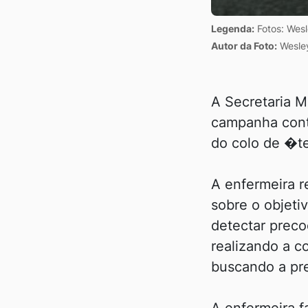
Legenda:
Fotos: Wesl
Autor da Foto:
Wesley
A Secretaria 
campanha cont
do colo de �te
A enfermeira r
sobre o objet
detectar prec
realizando a c
buscando a pr