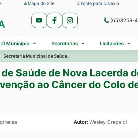
e
Mapa do Site
Fonte para Dislexia
(65)3259-
Acessar
Acessar
Acessar
a
a
a
Rede
Rede
Rede
O Município
Secretarias
Licitações
Social
Social
Social
Secretaria Municipal de Saúde…
Youtube
Facebook
Instagram
l de Saúde de Nova Lacerda d
evenção ao Câncer do Colo de
mprensa
Autor:
Wesley Crepaldi