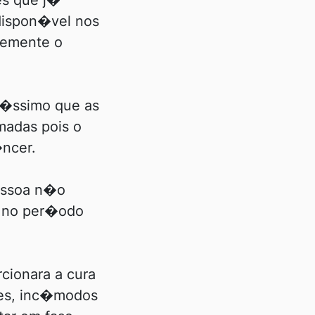
es que j�
dispon�vel nos
cemente o
t�ssimo que as
madas pois o
ncer.
essoa n�o
 no per�odo
cionara a cura
res, inc�modos