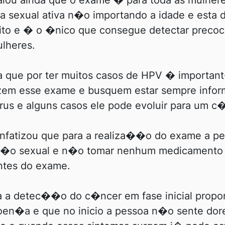
falou ainda que o exame � para toda as mulher
a sexual ativa n�o importando a idade e esta 
uito e � o �nico que consegue detectar preco
lheres.
da que por ter muitos casos de HPV � importan
izem esse exame e busquem estar sempre infor
s e alguns casos ele pode evoluir para um c�
enfatizou que para a realiza��o do exame a p
a��o sexual e n�o tomar nenhum medicamento
ntes do exame.
 a detec��o do c�ncer em fase inicial propor
 doen�a e que no inicio a pessoa n�o sente do