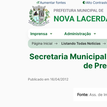
Seção
Ir
Aumentar fontes
Alto Contrast
Seção
de
para
do
atalhos
o
menu
e
conteúdo
principal
Seção
links
[alt+1]
Imprensa
Administração
do
de
Ir
menu
Página Inicial
Listando Todas Notícias
acessibilidade
para
principal
o
Secretaria Municipa
menu
de Pr
[alt+2]
Ir
Publicado em 16/04/2012
para
a
Fonte:
Ass. de I
busca
[alt+3]