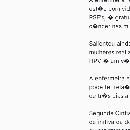
A enfermeira 
est�o com vid
PSF's, � grat
c�ncer nas mu
Salientou ain
mulheres real
HPV � um v�ru
A enfermeira 
pode ter rel
de tr�s dias a
Segunda Cintia
definitiva da