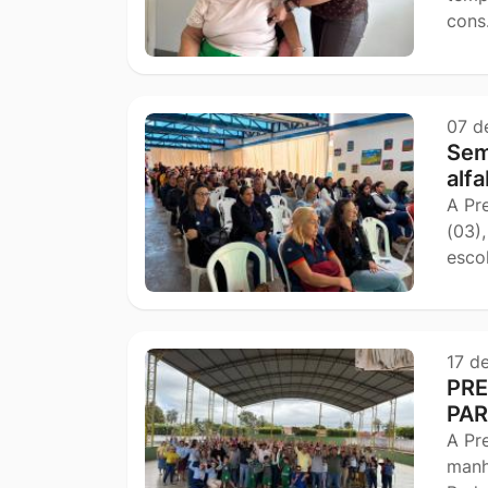
con
07 d
Sem
alf
A Pr
(03)
esco
17 d
PRE
PAR
A Pr
manh