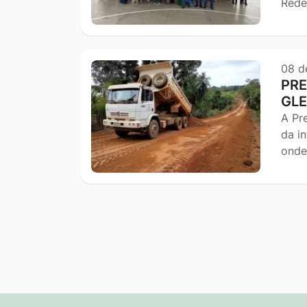
Rede
08 d
PRE
GLE
A Pr
da i
onde