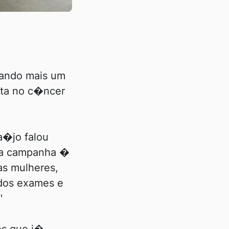
zando mais um
sta no c�ncer
a�jo falou
ssa campanha �
as mulheres,
 dos exames e
"