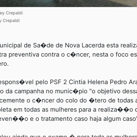
ey Crepaldi
 Crepaldi
Municipal de Sa�de de Nova Lacerda esta reali
ra preventiva contra o c�ncer, nesta o foco e
ro.
espons�vel pelo PSF 2 Cintia Helena Pedro Ar
ivo da campanha no munic�pio "o objetivo de
ocemente o c�ncer do colo do �tero de todas 
oleta em todas as mulheres para a realiza��o
even��o e o tratamento caso haja algum caso