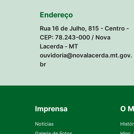
Endereço
Rua 16 de Julho, 815 - Centro -
CEP: 78.243-000 / Nova
Lacerda - MT
ouvidoria@novalacerda.mt.gov.
br
Imprensa
O M
Seção do Rodapé e Contato
Notícias
Histór
Galeria de Fotos
Hino,