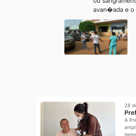
ou sangrament
avan�ada e o 
Outras notícia
28 d
Pre
A Pr
ampl
temp