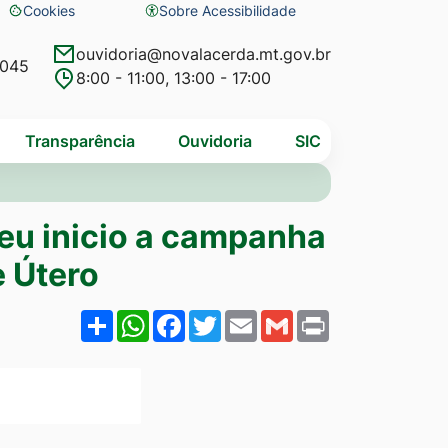
Cookies
Sobre Acessibilidade
Abrir
preferências
ouvidoria@novalacerda.mt.gov.br
4045
8:00 - 11:00, 13:00 - 17:00
de
cookies
Transparência
Ouvidoria
SIC
eu inicio a campanha
 Útero
Share
WhatsApp
Facebook
Twitter
Email
Gmail
Print