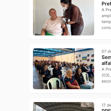
Pre
A Pr
ampl
temp
con
07 d
Sem
alf
A Pr
(03)
esco
17 d
PRE