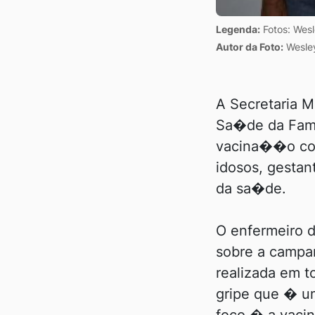
Legenda:
Fotos: Wesl
Autor da Foto:
Wesley
A Secretaria 
Sa�de da Fam�
vacina��o con
idosos, gestan
da sa�de.
O enfermeiro d
sobre a campa
realizada em t
gripe que � u