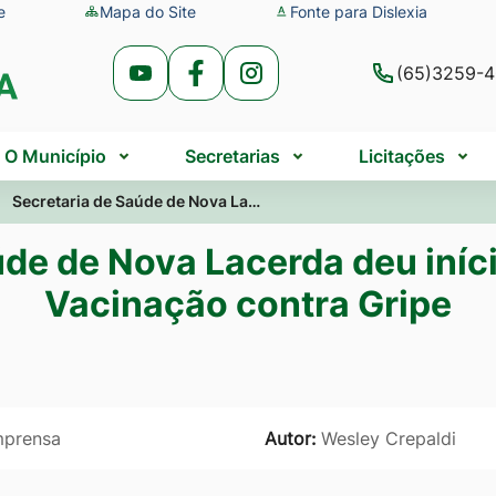
e
Mapa do Site
Fonte para Dislexia
(65)3259-
Acessar
Acessar
Acessar
a
a
a
Rede
Rede
Rede
O Município
Secretarias
Licitações
Social
Social
Social
Secretaria de Saúde de Nova La…
Youtube
Facebook
Instagram
úde de Nova Lacerda deu iní
Vacinação contra Gripe
mprensa
Autor:
Wesley Crepaldi