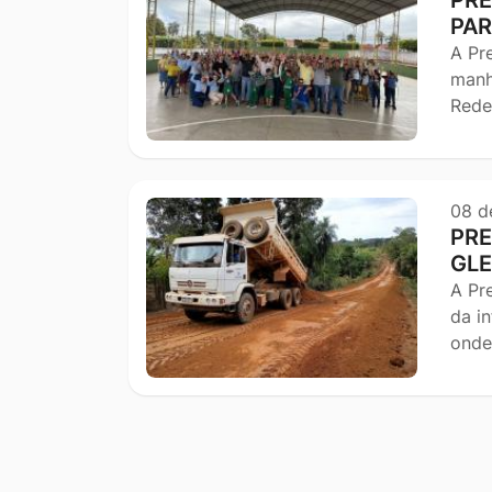
PAR
A Pr
manh
Rede
08 d
PRE
GLE
A Pr
da i
onde