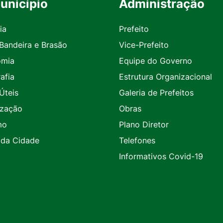
unicípio
Administração
ia
Prefeito
 Bandeira e Brasão
Vice-Prefeito
omia
Equipe do Governo
afia
Estrutura Organizacional
Úteis
Galeria de Prefeitos
ização
Obras
mo
Plano Diretor
 da Cidade
Telefones
Informativos Covid-19