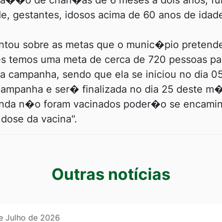
na��o de crian�as de 6 meses a dois anos, fu
e, gestantes, idosos acima de 60 anos de idade
ntou sobre as metas que o munic�pio pretende 
 temos uma meta de cerca de 720 pessoas pa
a campanha, sendo que ela se iniciou no dia 0
 campanha e ser� finalizada no dia 25 deste 
inda n�o foram vacinados poder�o se encamin
dose da vacina".
s
Outras notícias
e Julho de 2026