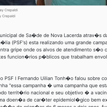
ey Crepaldi
 Crepaldi
Municipal de Sa�de de Nova Lacerda atrav�s d
lia (PSF's) esta realizando uma grande camp
tra gripe onde os alvos de atendimento s�o 
tes funcion�rios p�blicos que trabalham envol
o PSF I Fernando Uilian Tonh�o falou sobre c
nha "essa campanha � uma campanha que est
odo territ�rio nacional e seu objetivo � a va
ma doen�a de car�ter epidemiol�gico bem ex