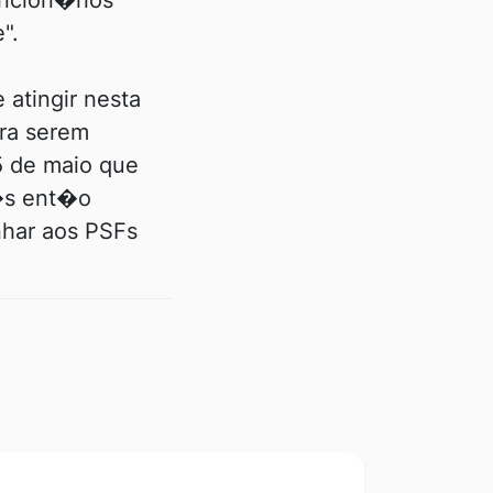
ncion�rios
".
atingir nesta
ra serem
5 de maio que
m�s ent�o
har aos PSFs