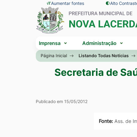
Seção
Ir
Aumentar fontes
Alto Contrast
Seção
de
para
do
atalhos
o
menu
e
conteúdo
principal
Seção
links
[alt+1]
Imprensa
Administração
do
de
Ir
menu
Página Inicial
Listando Todas Notícias
acessibilidade
para
principal
o
Secretaria de Sa
menu
[alt+2]
Ir
Publicado em 15/05/2012
para
a
Fonte:
Ass. de I
busca
[alt+3]