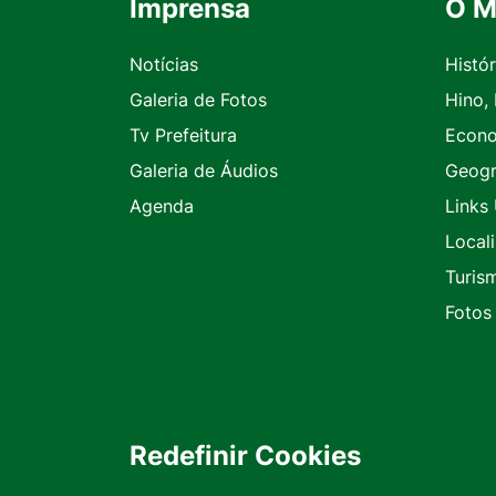
Imprensa
O M
Seção do Rodapé e Contato
Notícias
Histór
Galeria de Fotos
Hino,
Tv Prefeitura
Econ
Galeria de Áudios
Geogr
Agenda
Links 
Local
Turis
Fotos
Redefinir Cookies