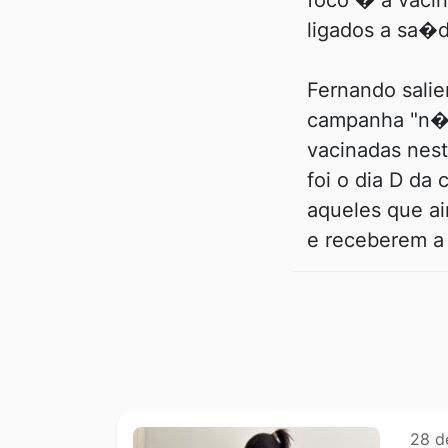
foco � a vaci
ligados a sa�d
Fernando salie
campanha "n�s
vacinadas nest
foi o dia D da
aqueles que a
e receberem a 
Outras notícia
28 d