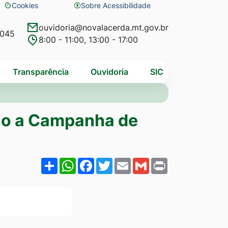
Cookies
Sobre Acessibilidade
Abrir
preferências
ouvidoria@novalacerda.mt.gov.br
4045
8:00 - 11:00, 13:00 - 17:00
de
cookies
Transparência
Ouvidoria
SIC
cio a Campanha de
Share
WhatsApp
Facebook
Twitter
Email
Gmail
Print