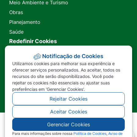
Meio Ambiente e Turismo
Obras
Planejamento
Saúde
Redefinir Cookies
Transparência
Notificação de Cookies
Utilizamos cookies para melhorar sua experiência e
Ouvidoria
oferecer serviços personalizados. Ao aceitar, todos os
recursos do site serão disponibilizados. Você pode
SIC
rejeitar os cookies não essenciais ou ajustar suas
preferências em 'Gerenciar Cookies'.
Rejeitar Cookies
Aceitar Cookies
Gerenciar Cookies
©2026 - Prefeitura Municipal de Nova Lacerda -
MT - Todos os direitos reservados
Para mais informações sobre nossa
Política de Cookies
,
Aviso de