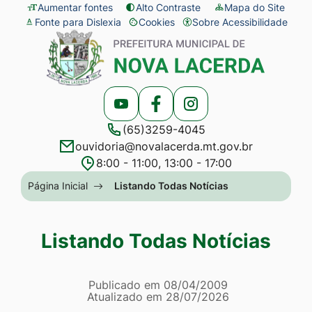
Seção
Ir
Aumentar fontes
Alto Contraste
Mapa do Site
Fonte para Dislexia
Cookies
Sobre Acessibilidade
de
para
Abrir
Seção
atalhos
o
preferências
do
e
conteúdo
de
menu
links
[alt+1]
cookies
principal
Acessar
Acessar
Acessar
de
Ir
(65)3259-4045
a
a
a
acessibilidade
para
ouvidoria@novalacerda.mt.gov.br
Rede
Rede
Rede
o
8:00 - 11:00, 13:00 - 17:00
Social
Social
Social
menu
Seção
Página Inicial
Listando Todas Notícias
Youtube
Facebook
Instagram
[alt+2]
do
Ir
menu
Listando Todas Notícias
para
principal
a
Página Listando Todas No
busca
Informações
Publicado em
08/04/2009
Atualizado em
28/07/2026
[alt+3]