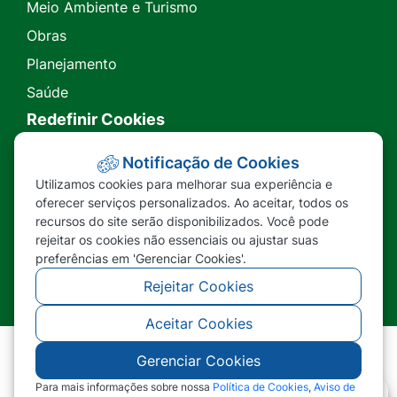
Meio Ambiente e Turismo
Obras
Planejamento
Saúde
Redefinir Cookies
Transparência
Notificação de Cookies
Utilizamos cookies para melhorar sua experiência e
Ouvidoria
oferecer serviços personalizados. Ao aceitar, todos os
recursos do site serão disponibilizados. Você pode
SIC
rejeitar os cookies não essenciais ou ajustar suas
preferências em 'Gerenciar Cookies'.
Rejeitar Cookies
Aceitar Cookies
Gerenciar Cookies
©2026 - Prefeitura Municipal de Nova Lacerda -
MT - Todos os direitos reservados
Para mais informações sobre nossa
Política de Cookies
,
Aviso de