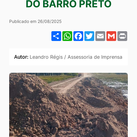
DO BARRO PRETO
Ir
para
Publicado em 26/08/2025
o
rodapé
Share
WhatsApp
Facebook
Twitter
Email
Gmail
Pri
[alt+4]
Autor:
Leandro Régis / Assessoria de Imprensa