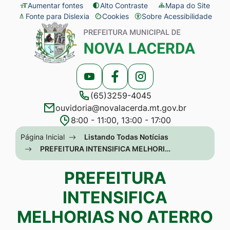
Seção
Ir
Aumentar fontes
Alto Contraste
Mapa do Site
Fonte para Dislexia
Cookies
Sobre Acessibilidade
de
para
Abrir
Seção
atalhos
o
preferências
do
e
conteúdo
de
menu
links
[alt+1]
cookies
principal
Acessar
Acessar
Acessar
de
Ir
(65)3259-4045
a
a
a
acessibilidade
para
ouvidoria@novalacerda.mt.gov.br
Rede
Rede
Rede
o
8:00 - 11:00, 13:00 - 17:00
Social
Social
Social
menu
Seção
Página Inicial
Listando Todas Notícias
Youtube
Facebook
Instagram
[alt+2]
do
PREFEITURA INTENSIFICA MELHORI…
Ir
menu
PREFEITURA
para
principal
a
INTENSIFICA
busca
MELHORIAS NO ATERRO
[alt+3]