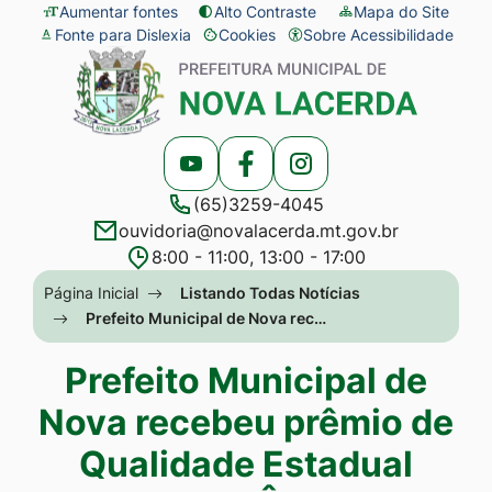
Seção
Ir
Aumentar fontes
Alto Contraste
Mapa do Site
Fonte para Dislexia
Cookies
Sobre Acessibilidade
de
para
Abrir
Seção
atalhos
o
preferências
do
e
conteúdo
de
menu
links
[alt+1]
cookies
principal
Acessar
Acessar
Acessar
de
Ir
(65)3259-4045
a
a
a
acessibilidade
para
ouvidoria@novalacerda.mt.gov.br
Rede
Rede
Rede
o
8:00 - 11:00, 13:00 - 17:00
Social
Social
Social
menu
Seção
Página Inicial
Listando Todas Notícias
Youtube
Facebook
Instagram
[alt+2]
do
Prefeito Municipal de Nova rec…
Ir
menu
Prefeito Municipal de
para
principal
a
Nova recebeu prêmio de
busca
Qualidade Estadual
[alt+3]