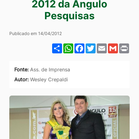
2012 da Ângulo
Ir
Pesquisas
para
o
rodapé
Publicado em 14/04/2012
[alt+4]
Share
WhatsApp
Facebook
Twitter
Email
Gmail
Pri
Fonte:
Ass. de Imprensa
Autor:
Wesley Crepaldi