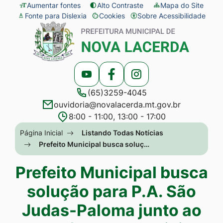
Seção
Ir
Aumentar fontes
Alto Contraste
Mapa do Site
Fonte para Dislexia
Cookies
Sobre Acessibilidade
de
para
Abrir
Seção
atalhos
o
preferências
do
e
conteúdo
de
menu
links
[alt+1]
cookies
principal
Acessar
Acessar
Acessar
de
Ir
(65)3259-4045
a
a
a
acessibilidade
para
ouvidoria@novalacerda.mt.gov.br
Rede
Rede
Rede
o
8:00 - 11:00, 13:00 - 17:00
Social
Social
Social
menu
Seção
Página Inicial
Listando Todas Notícias
Youtube
Facebook
Instagram
[alt+2]
do
Prefeito Municipal busca soluç…
Ir
menu
Prefeito Municipal busca
para
principal
a
solução para P.A. São
busca
Judas-Paloma junto ao
[alt+3]