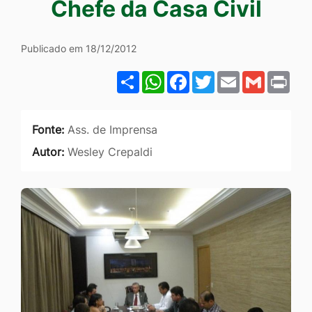
Chefe da Casa Civil
Ir
para
Publicado em 18/12/2012
o
rodapé
Share
WhatsApp
Facebook
Twitter
Email
Gmail
Pri
[alt+4]
Fonte:
Ass. de Imprensa
Autor:
Wesley Crepaldi