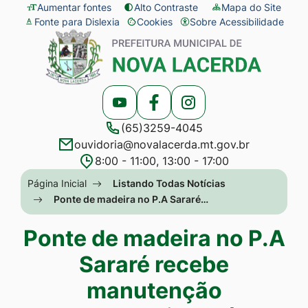
Seção
Ir
Aumentar fontes
Alto Contraste
Mapa do Site
Fonte para Dislexia
Cookies
Sobre Acessibilidade
de
para
Abrir
Seção
atalhos
o
preferências
do
e
conteúdo
de
menu
links
[alt+1]
cookies
principal
Acessar
Acessar
Acessar
de
Ir
(65)3259-4045
a
a
a
acessibilidade
para
ouvidoria@novalacerda.mt.gov.br
Rede
Rede
Rede
o
8:00 - 11:00, 13:00 - 17:00
Social
Social
Social
menu
Seção
Página Inicial
Listando Todas Notícias
Youtube
Facebook
Instagram
[alt+2]
do
Ponte de madeira no P.A Sararé…
Ir
menu
Ponte de madeira no P.A
para
principal
a
Sararé recebe
busca
manutenção
[alt+3]