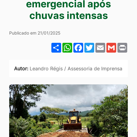
emergencial após
Ir
chuvas intensas
para
o
rodapé
Publicado em 21/01/2025
[alt+4]
Share
WhatsApp
Facebook
Twitter
Email
Gmail
Pri
Autor:
Leandro Régis / Assessoria de Imprensa