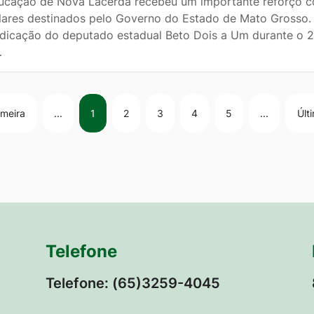
ucação de Nova Lacerda recebeu um importante reforço c
lares destinados pelo Governo do Estado de Mato Grosso. 
ndicação do deputado estadual Beto Dois a Um durante o 2
…
imeira
...
1
2
3
4
5
...
Últ
Telefone
Telefone: (65)3259-4045