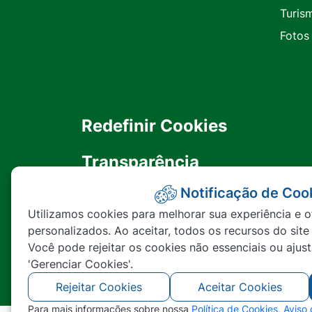
Turis
Fotos
Redefinir Cookies
Transparência
Notificação de Coo
Ouvidoria
Utilizamos cookies para melhorar sua experiência e o
personalizados. Ao aceitar, todos os recursos do site
SIC
Você pode rejeitar os cookies não essenciais ou ajus
'Gerenciar Cookies'.
Rejeitar Cookies
Aceitar Cookies
Para mais informações sobre nossa
Política de Cookies
,
Aviso