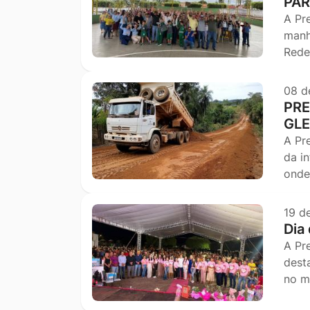
PAR
A Pr
manh
Rede
08 d
PRE
GLE
A Pr
da i
onde
19 d
Dia
A Pr
dest
no m