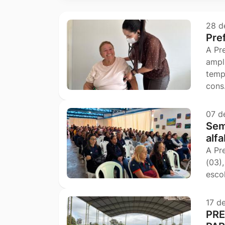
Ir
para
28 d
Pre
o
A Pr
rodapé
ampl
[alt+4]
temp
con
07 d
Sem
alf
A Pr
(03)
esco
17 d
PRE