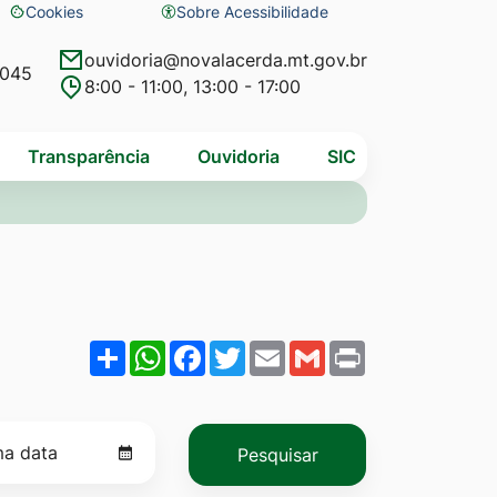
Cookies
Sobre Acessibilidade
Abrir
preferências
ouvidoria@novalacerda.mt.gov.br
4045
8:00 - 11:00, 13:00 - 17:00
de
cookies
Transparência
Ouvidoria
SIC
Share
WhatsApp
Facebook
Twitter
Email
Gmail
Print
Pesquisar