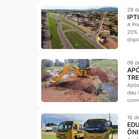
28 d
IPT
A Pr
20% 
disp
06 d
APÓ
TRE
Após
deu i
coor
16 d
EDU
ÔN