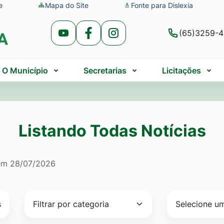
e
Mapa do Site
Fonte para Dislexia
(65)3259-
Acessar
Acessar
Acessar
a
a
a
Rede
Rede
Rede
O Município
Secretarias
Licitações
Social
Social
Social
Youtube
Facebook
Instagram
Listando Todas Notícias
do Todas Notícias
 em
28/07/2026