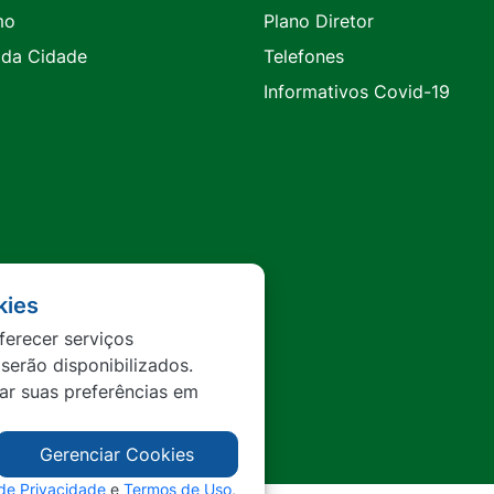
mo
Plano Diretor
 da Cidade
Telefones
Informativos Covid-19
kies
ferecer serviços
 serão disponibilizados.
tar suas preferências em
Gerenciar Cookies
 de Privacidade
e
Termos de Uso
,