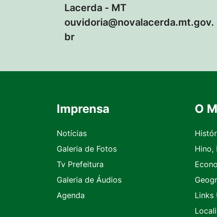
Lacerda - MT
ouvidoria@novalacerda.mt.gov.
br
Imprensa
O M
Seção do Rodapé e Contato
Notícias
Histór
Galeria de Fotos
Hino,
Tv Prefeitura
Econ
Galeria de Áudios
Geogr
Agenda
Links 
Local