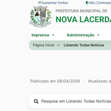
Seção
Ir
Aumentar fontes
Alto Contrast
Seção
de
para
do
atalhos
o
menu
e
conteúdo
principal
Seção
links
[alt+1]
Imprensa
Administração
do
de
Ir
menu
Página Inicial
Listando Todas Notícias
acessibilidade
para
principal
o
menu
[alt+2]
Ir
Página Listan
Informações
Publicado em
08/04/2009
Atualizado
para
a
de
busca
publicação
[alt+3]