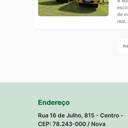
A ed
esco
de i
real
Pr
Endereço
Rua 16 de Julho, 815 - Centro -
CEP: 78.243-000 / Nova