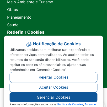
Meio Ambiente e Turismo
Obras
Planejamento
Saúde
Redefinir Cookies
Transparência
Notificação de Cookies
Utilizamos cookies para melhorar sua experiência e
Ouvidoria
oferecer serviços personalizados. Ao aceitar, todos os
recursos do site serão disponibilizados. Você pode
SIC
rejeitar os cookies não essenciais ou ajustar suas
preferências em 'Gerenciar Cookies'.
Rejeitar Cookies
Aceitar Cookies
Gerenciar Cookies
©2026 - Prefeitura Municipal de Nova Lacerda -
MT - Todos os direitos reservados
Para mais informações sobre nossa
Política de Cookies
,
Aviso de