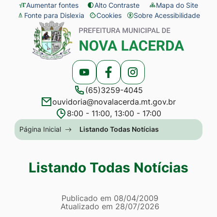
Seção
Ir
Aumentar fontes
Alto Contraste
Mapa do Site
Fonte para Dislexia
Cookies
Sobre Acessibilidade
de
para
Abrir
Seção
atalhos
o
preferências
do
e
conteúdo
de
menu
links
[alt+1]
cookies
principal
Acessar
Acessar
Acessar
de
Ir
(65)3259-4045
a
a
a
acessibilidade
para
ouvidoria@novalacerda.mt.gov.br
Rede
Rede
Rede
o
8:00 - 11:00, 13:00 - 17:00
Social
Social
Social
menu
Seção
Página Inicial
Listando Todas Notícias
Youtube
Facebook
Instagram
[alt+2]
do
Ir
menu
Listando Todas Notícias
para
principal
a
Página Listando Todas No
busca
Informações
Publicado em
08/04/2009
Atualizado em
28/07/2026
[alt+3]