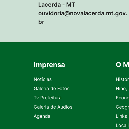
Lacerda - MT
ouvidoria@novalacerda.mt.gov.
br
Imprensa
O M
Seção do Rodapé e Contato
Notícias
Histór
Galeria de Fotos
Hino,
Tv Prefeitura
Econ
Galeria de Áudios
Geogr
Agenda
Links 
Local