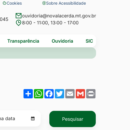
Cookies
Sobre Acessibilidade
Abrir
preferências
ouvidoria@novalacerda.mt.gov.br
4045
8:00 - 11:00, 13:00 - 17:00
de
cookies
Transparência
Ouvidoria
SIC
Share
WhatsApp
Facebook
Twitter
Email
Gmail
Print
Pesquisar