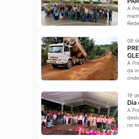
PAR
A Pr
manh
Rede
08 d
PRE
GLE
A Pr
da i
onde
19 d
Dia
A Pr
dest
no m