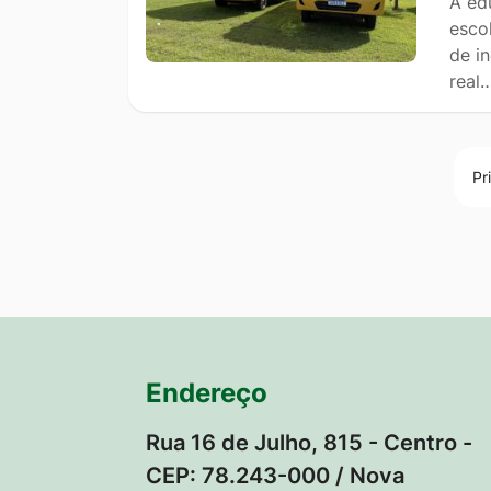
A ed
esco
de i
real
Pr
Endereço
Rua 16 de Julho, 815 - Centro -
CEP: 78.243-000 / Nova