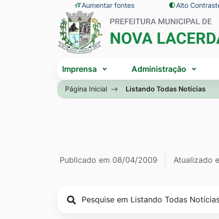
Seção
Ir
Aumentar fontes
Alto Contrast
Seção
de
para
do
atalhos
o
menu
e
conteúdo
principal
Seção
links
[alt+1]
Imprensa
Administração
do
de
Ir
menu
Página Inicial
Listando Todas Notícias
acessibilidade
para
principal
o
menu
[alt+2]
Ir
Página Listan
Informações
Publicado em
08/04/2009
Atualizado
para
a
de
busca
publicação
[alt+3]