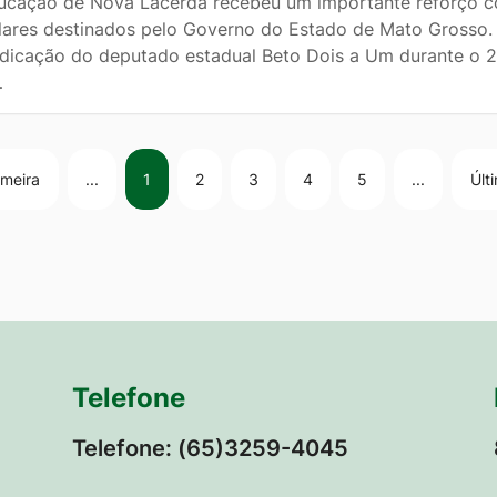
ucação de Nova Lacerda recebeu um importante reforço c
lares destinados pelo Governo do Estado de Mato Grosso. 
ndicação do deputado estadual Beto Dois a Um durante o 2
…
imeira
...
1
2
3
4
5
...
Últ
Telefone
Telefone: (65)3259-4045