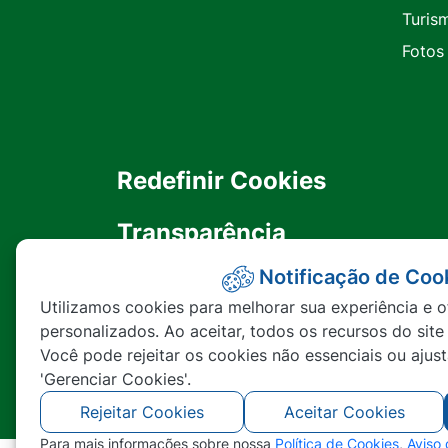
Turis
Fotos
Redefinir Cookies
Transparência
Notificação de Coo
Ouvidoria
Utilizamos cookies para melhorar sua experiência e o
personalizados. Ao aceitar, todos os recursos do site
SIC
Você pode rejeitar os cookies não essenciais ou ajus
'Gerenciar Cookies'.
Rejeitar Cookies
Aceitar Cookies
Para mais informações sobre nossa
Política de Cookies
,
Aviso