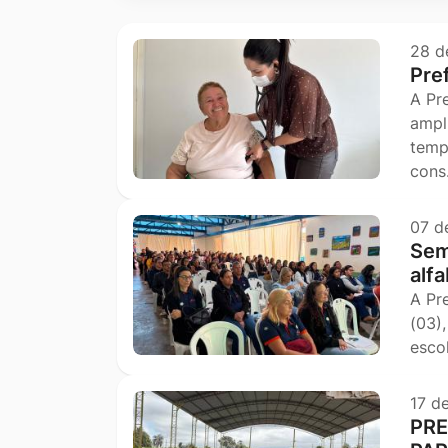
Ir
para
28 d
Pre
o
A Pr
rodapé
ampl
[alt+4]
temp
con
07 d
Sem
alf
A Pr
(03)
esco
17 d
PRE