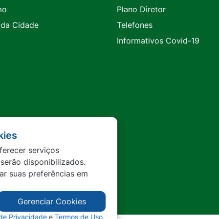
mo
Plano Diretor
 da Cidade
Telefones
Informativos Covid-19
kies
ferecer serviços
 serão disponibilizados.
tar suas preferências em
Gerenciar Cookies
 de Privacidade
e
Termos de Uso
,