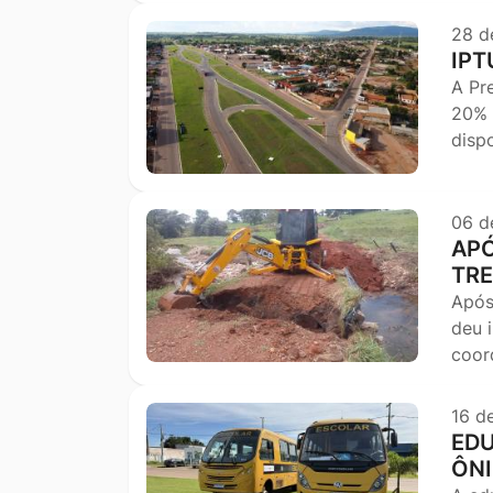
28 d
IPT
A Pr
20% 
disp
06 d
APÓ
TRE
Após
deu i
coor
16 d
EDU
ÔN