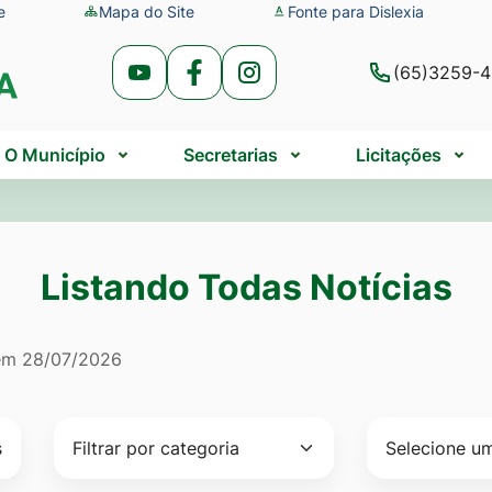
e
Mapa do Site
Fonte para Dislexia
(65)3259-
Acessar
Acessar
Acessar
a
a
a
Rede
Rede
Rede
O Município
Secretarias
Licitações
Social
Social
Social
Youtube
Facebook
Instagram
Listando Todas Notícias
do Todas Notícias
 em
28/07/2026