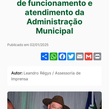
de funcionamento e
Ir
atendimento da
para
o
Administração
rodapé
Municipal
[alt+4]
Publicado em 02/01/2025
Share
WhatsApp
Facebook
Twitter
Email
Gmail
Pri
Autor:
Leandro Régys / Assessoria de
Imprensa