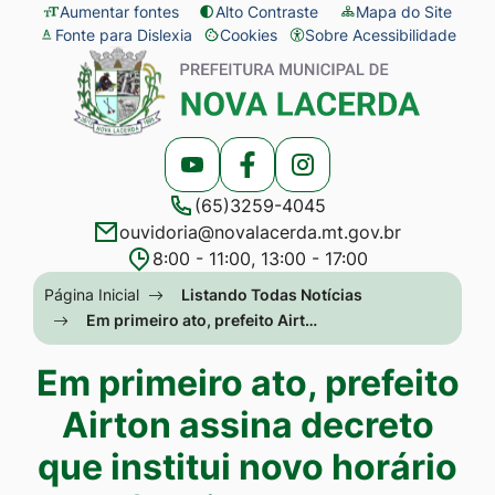
Seção
Ir
Aumentar fontes
Alto Contraste
Mapa do Site
Fonte para Dislexia
Cookies
Sobre Acessibilidade
de
para
Abrir
Seção
atalhos
o
preferências
do
e
conteúdo
de
menu
links
[alt+1]
cookies
principal
Acessar
Acessar
Acessar
de
Ir
(65)3259-4045
a
a
a
acessibilidade
para
ouvidoria@novalacerda.mt.gov.br
Rede
Rede
Rede
o
8:00 - 11:00, 13:00 - 17:00
Social
Social
Social
menu
Seção
Página Inicial
Listando Todas Notícias
Youtube
Facebook
Instagram
[alt+2]
do
Em primeiro ato, prefeito Airt…
Ir
menu
Em primeiro ato, prefeito
para
principal
a
Airton assina decreto
busca
que institui novo horário
[alt+3]