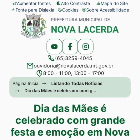
Seção
Ir
Aumentar fontes
Alto Contraste
Mapa do Site
Fonte para Dislexia
Cookies
Sobre Acessibilidade
de
para
Abrir
Seção
atalhos
o
preferências
do
e
conteúdo
de
menu
links
[alt+1]
cookies
principal
Acessar
Acessar
Acessar
de
Ir
(65)3259-4045
a
a
a
acessibilidade
para
ouvidoria@novalacerda.mt.gov.br
Rede
Rede
Rede
o
8:00 - 11:00, 13:00 - 17:00
Social
Social
Social
menu
Seção
Página Inicial
Listando Todas Notícias
Youtube
Facebook
Instagram
[alt+2]
do
Dia das Mães é celebrado com g…
Ir
menu
Dia das Mães é
para
principal
a
celebrado com grande
busca
festa e emoção em Nova
[alt+3]