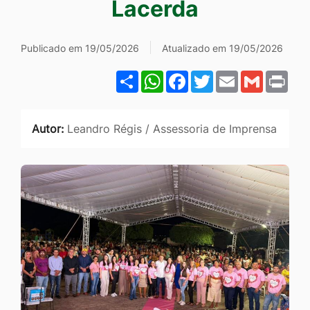
Lacerda
Ir
para
Publicado em 19/05/2026
Atualizado em 19/05/2026
o
rodapé
Share
WhatsApp
Facebook
Twitter
Email
Gmail
Pri
[alt+4]
Autor:
Leandro Régis / Assessoria de Imprensa