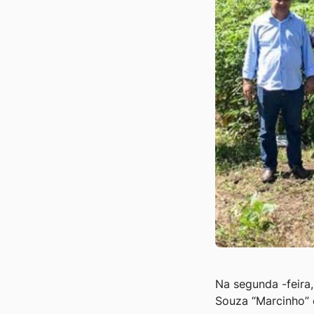
Ir
para
o
rodapé
[alt+4]
Na segunda -feira,
Souza “Marcinho” e