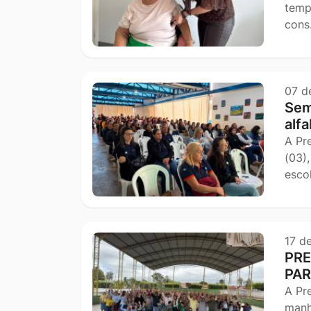
temp
con
07 d
Sem
alf
A Pr
(03)
esco
17 d
PRE
PAR
A Pr
manh