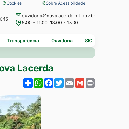
Cookies
Sobre Acessibilidade
Abrir
preferências
ouvidoria@novalacerda.mt.gov.br
4045
8:00 - 11:00, 13:00 - 17:00
de
cookies
Transparência
Ouvidoria
SIC
Nova Lacerda
Share
WhatsApp
Facebook
Twitter
Email
Gmail
Print