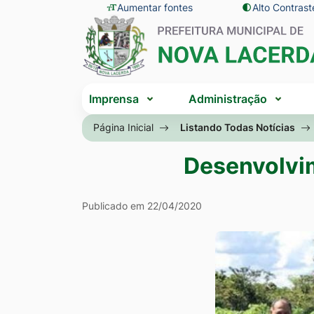
Seção
Ir
Aumentar fontes
Alto Contrast
Seção
de
para
do
atalhos
o
menu
e
conteúdo
principal
Seção
links
[alt+1]
Imprensa
Administração
do
de
Ir
menu
Página Inicial
Listando Todas Notícias
acessibilidade
para
principal
o
Desenvolvim
menu
[alt+2]
Publicado em 22/04/2020
Ir
para
a
busca
[alt+3]