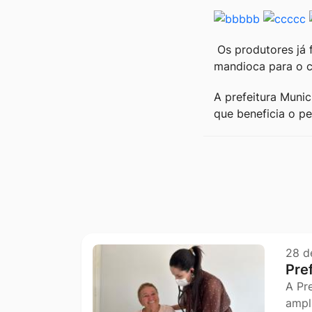
Os produtores já 
mandioca para o cu
A prefeitura Munic
que beneficia o p
Outras notícia
28 d
Pre
A Pr
ampl