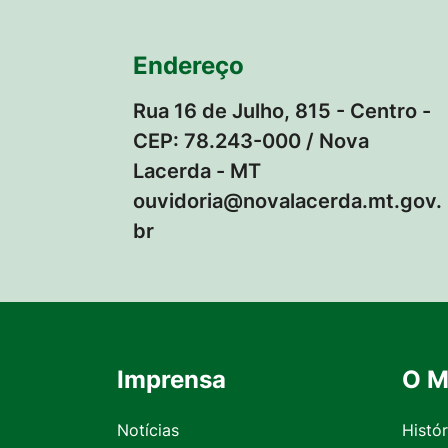
Endereço
Rua 16 de Julho, 815 - Centro -
CEP: 78.243-000 / Nova
Lacerda - MT
ouvidoria@novalacerda.mt.gov.
br
Imprensa
O M
Seção do Rodapé e Contato
Notícias
Histór