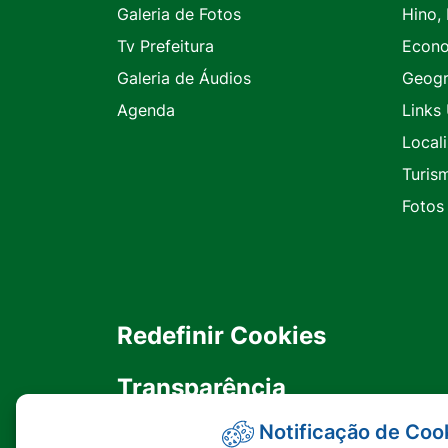
Galeria de Fotos
Hino,
Tv Prefeitura
Econ
Galeria de Áudios
Geogr
Agenda
Links 
Local
Turis
Fotos
Redefinir Cookies
Transparência
Notificação de Coo
Ouvidoria