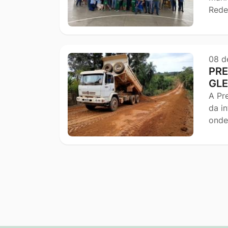
Rede
08 d
PRE
GLE
A Pr
da i
onde