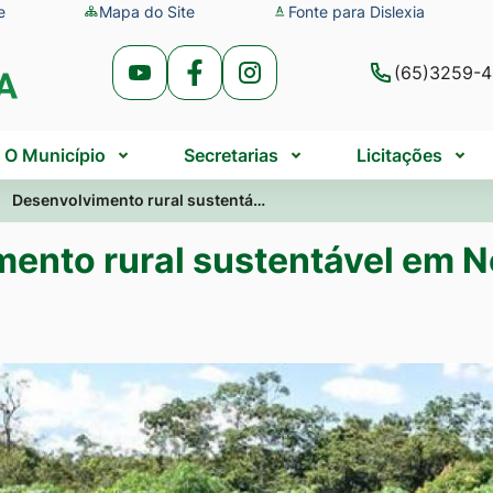
e
Mapa do Site
Fonte para Dislexia
(65)3259-
Acessar
Acessar
Acessar
a
a
a
Rede
Rede
Rede
O Município
Secretarias
Licitações
Social
Social
Social
Desenvolvimento rural sustentá…
Youtube
Facebook
Instagram
ento rural sustentável em 