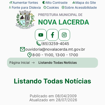
Seção
Ir
Aumentar fontes
Alto Contraste
Mapa do Site
Fonte para Dislexia
Cookies
Sobre Acessibilidade
de
para
Abrir
Seção
atalhos
o
preferências
do
e
conteúdo
de
menu
links
[alt+1]
cookies
principal
Acessar
Acessar
Acessar
de
Ir
(65)3259-4045
a
a
a
acessibilidade
para
ouvidoria@novalacerda.mt.gov.br
Rede
Rede
Rede
o
8:00 - 11:00, 13:00 - 17:00
Social
Social
Social
menu
Seção
Página Inicial
Listando Todas Notícias
Youtube
Facebook
Instagram
[alt+2]
do
Ir
menu
Listando Todas Notícias
para
principal
a
Página Listando Todas No
busca
Informações
Publicado em
08/04/2009
Atualizado em
28/07/2026
[alt+3]