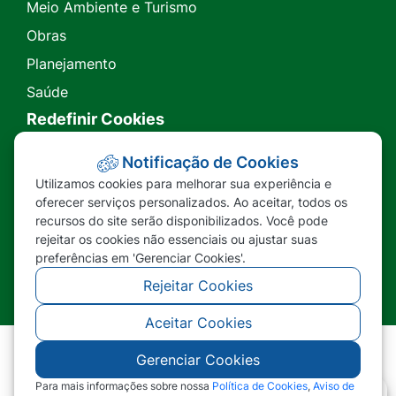
Meio Ambiente e Turismo
Obras
Planejamento
Saúde
Redefinir Cookies
Transparência
Notificação de Cookies
Utilizamos cookies para melhorar sua experiência e
Ouvidoria
oferecer serviços personalizados. Ao aceitar, todos os
recursos do site serão disponibilizados. Você pode
SIC
rejeitar os cookies não essenciais ou ajustar suas
preferências em 'Gerenciar Cookies'.
Rejeitar Cookies
Aceitar Cookies
Gerenciar Cookies
©2026 - Prefeitura Municipal de Nova Lacerda -
MT - Todos os direitos reservados
Para mais informações sobre nossa
Política de Cookies
,
Aviso de