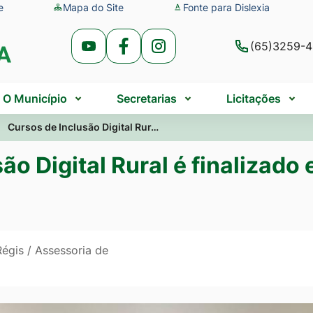
e
Mapa do Site
Fonte para Dislexia
(65)3259-
Acessar
Acessar
Acessar
a
a
a
Rede
Rede
Rede
O Município
Secretarias
Licitações
Social
Social
Social
Cursos de Inclusão Digital Rur…
Youtube
Facebook
Instagram
ão Digital Rural é finalizad
égis / Assessoria de