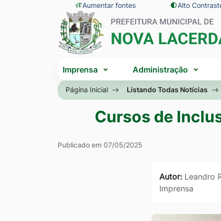
Seção
Ir
Aumentar fontes
Alto Contrast
Seção
de
para
do
atalhos
o
menu
e
conteúdo
principal
Seção
links
[alt+1]
Imprensa
Administração
do
de
Ir
menu
Página Inicial
Listando Todas Notícias
acessibilidade
para
principal
o
Cursos de Inclus
menu
[alt+2]
Publicado em 07/05/2025
Ir
para
Autor:
Leandro R
a
Imprensa
busca
[alt+3]