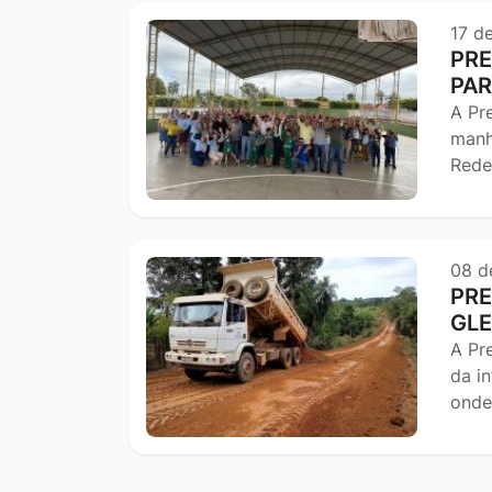
17 d
PRE
PAR
A Pr
manh
Rede
08 d
PRE
GLE
A Pr
da i
onde