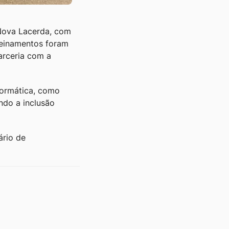
 Nova Lacerda, com
reinamentos foram
arceria com a
formática, como
endo a inclusão
ário de