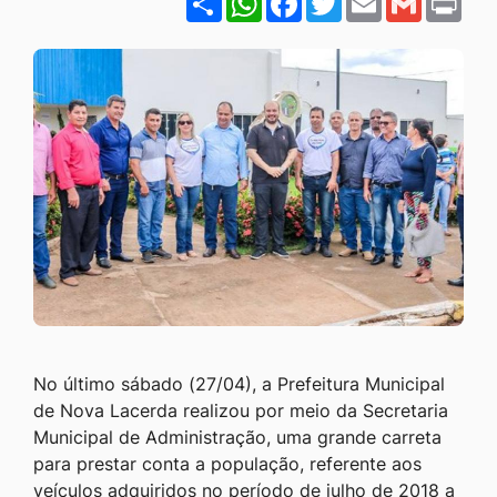
Ir
para
o
rodapé
[alt+4]
No último sábado (27/04), a Prefeitura Municipal
de Nova Lacerda realizou por meio da Secretaria
Municipal de Administração, uma grande carreta
para prestar conta a população, referente aos
veículos adquiridos no período de julho de 2018 a