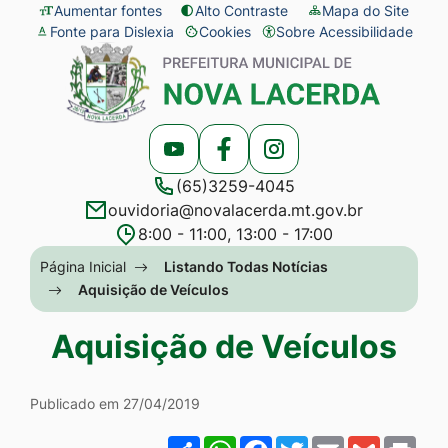
Seção
Ir
Aumentar fontes
Alto Contraste
Mapa do Site
Fonte para Dislexia
Cookies
Sobre Acessibilidade
de
para
Abrir
Seção
atalhos
o
preferências
do
e
conteúdo
de
menu
links
[alt+1]
cookies
principal
Acessar
Acessar
Acessar
de
Ir
(65)3259-4045
a
a
a
acessibilidade
para
ouvidoria@novalacerda.mt.gov.br
Rede
Rede
Rede
o
8:00 - 11:00, 13:00 - 17:00
Social
Social
Social
menu
Seção
Página Inicial
Listando Todas Notícias
Youtube
Facebook
Instagram
[alt+2]
do
Aquisição de Veículos
Ir
menu
Aquisição de Veículos
para
principal
a
busca
Publicado em 27/04/2019
[alt+3]
Share
WhatsApp
Facebook
Twitter
Email
Gmail
Pri