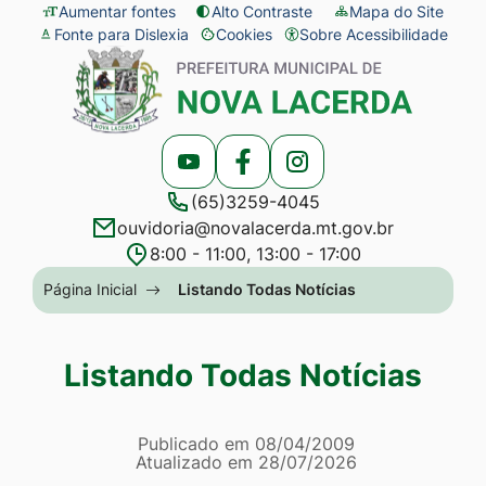
Seção
Ir
Aumentar fontes
Alto Contraste
Mapa do Site
Fonte para Dislexia
Cookies
Sobre Acessibilidade
de
para
Abrir
Seção
atalhos
o
preferências
do
e
conteúdo
de
menu
links
[alt+1]
cookies
principal
Acessar
Acessar
Acessar
de
Ir
(65)3259-4045
a
a
a
acessibilidade
para
ouvidoria@novalacerda.mt.gov.br
Rede
Rede
Rede
o
8:00 - 11:00, 13:00 - 17:00
Social
Social
Social
menu
Seção
Página Inicial
Listando Todas Notícias
Youtube
Facebook
Instagram
[alt+2]
do
Ir
menu
Listando Todas Notícias
para
principal
a
Página Listando Todas No
busca
Informações
Publicado em
08/04/2009
Atualizado em
28/07/2026
[alt+3]