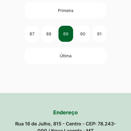
Primeira
87
88
89
90
91
Última
Endereço
Rua 16 de Julho, 815 - Centro - CEP: 78.243-
000 / Nova Lacerda - MT