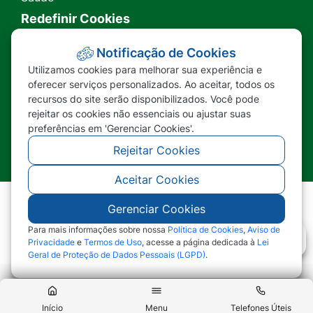
Redefinir Cookies
Transparência
Notificação de Cookies
Utilizamos cookies para melhorar sua experiência e
Ouvidoria
oferecer serviços personalizados. Ao aceitar, todos os
recursos do site serão disponibilizados. Você pode
SIC
rejeitar os cookies não essenciais ou ajustar suas
preferências em 'Gerenciar Cookies'.
Rejeitar Cookies
Aceitar Cookies
Gerenciar Cookies
©2026 - Prefeitura Municipal de Nova Lacerda -
MT - Todos os direitos reservados
Para mais informações sobre nossa
Política de Cookies
,
Aviso de
Privacidade
e
Termos de Uso
, acesse a página dedicada à
Lei
Geral de Proteção de Dados Pessoais (LGPD)
.
Abr
Início
Menu
Telefones Úteis