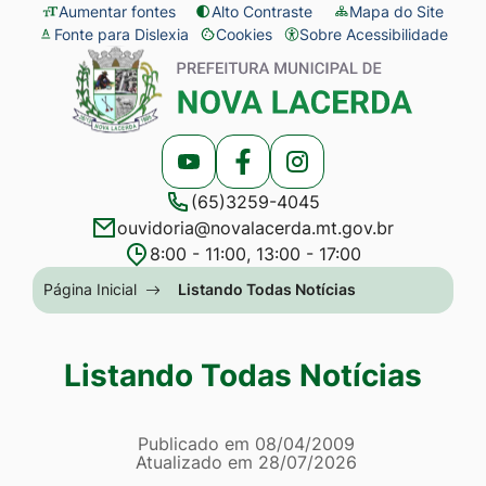
Seção
Ir
Aumentar fontes
Alto Contraste
Mapa do Site
Fonte para Dislexia
Cookies
Sobre Acessibilidade
de
para
Abrir
Seção
atalhos
o
preferências
do
e
conteúdo
de
menu
links
[alt+1]
cookies
principal
Acessar
Acessar
Acessar
de
Ir
(65)3259-4045
a
a
a
acessibilidade
para
ouvidoria@novalacerda.mt.gov.br
Rede
Rede
Rede
o
8:00 - 11:00, 13:00 - 17:00
Social
Social
Social
menu
Seção
Página Inicial
Listando Todas Notícias
Youtube
Facebook
Instagram
[alt+2]
do
Ir
menu
Listando Todas Notícias
para
principal
a
Página Listando Todas No
busca
Informações
Publicado em
08/04/2009
Atualizado em
28/07/2026
[alt+3]