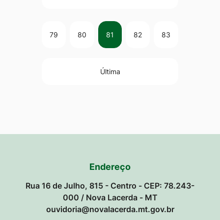
79
80
81
82
83
Última
Endereço
Rua 16 de Julho, 815 - Centro - CEP: 78.243-
000 / Nova Lacerda - MT
ouvidoria@novalacerda.mt.gov.br