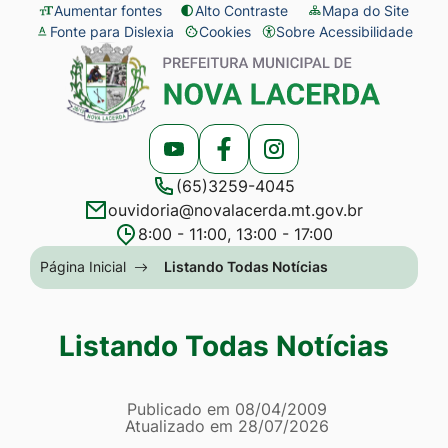
Seção
Ir
Aumentar fontes
Alto Contraste
Mapa do Site
Fonte para Dislexia
Cookies
Sobre Acessibilidade
de
para
Abrir
Seção
atalhos
o
preferências
do
e
conteúdo
de
menu
links
[alt+1]
cookies
principal
Acessar
Acessar
Acessar
de
Ir
(65)3259-4045
a
a
a
acessibilidade
para
ouvidoria@novalacerda.mt.gov.br
Rede
Rede
Rede
o
8:00 - 11:00, 13:00 - 17:00
Social
Social
Social
menu
Seção
Página Inicial
Listando Todas Notícias
Youtube
Facebook
Instagram
[alt+2]
do
Ir
menu
Listando Todas Notícias
para
principal
a
Página Listando Todas No
busca
Informações
Publicado em
08/04/2009
Atualizado em
28/07/2026
[alt+3]