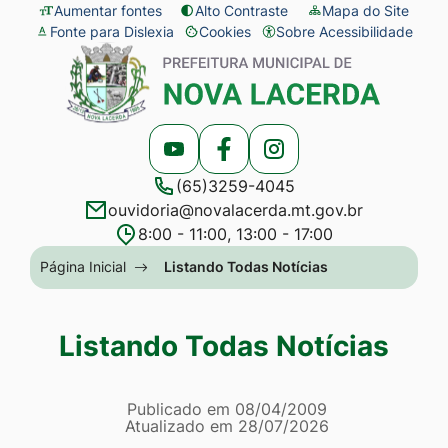
Seção
Ir
Aumentar fontes
Alto Contraste
Mapa do Site
Fonte para Dislexia
Cookies
Sobre Acessibilidade
de
para
Abrir
Seção
atalhos
o
preferências
do
e
conteúdo
de
menu
links
[alt+1]
cookies
principal
Acessar
Acessar
Acessar
de
Ir
(65)3259-4045
a
a
a
acessibilidade
para
ouvidoria@novalacerda.mt.gov.br
Rede
Rede
Rede
o
8:00 - 11:00, 13:00 - 17:00
Social
Social
Social
menu
Seção
Página Inicial
Listando Todas Notícias
Youtube
Facebook
Instagram
[alt+2]
do
Ir
menu
Listando Todas Notícias
para
principal
a
Página Listando Todas No
busca
Informações
Publicado em
08/04/2009
Atualizado em
28/07/2026
[alt+3]