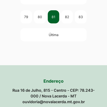
79
80
81
82
83
Última
Endereço
Rua 16 de Julho, 815 - Centro - CEP: 78.243-
000 / Nova Lacerda - MT
ouvidoria@novalacerda.mt.gov.br