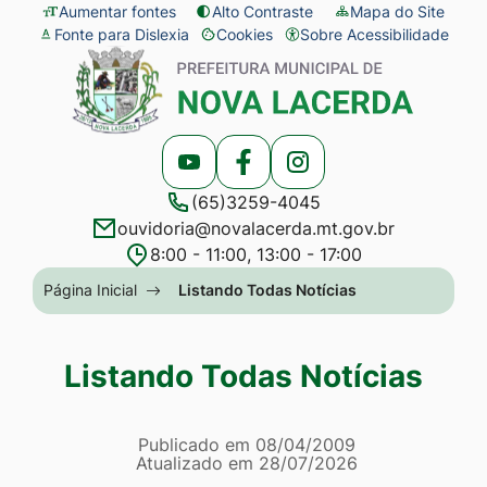
Seção
Ir
Aumentar fontes
Alto Contraste
Mapa do Site
Fonte para Dislexia
Cookies
Sobre Acessibilidade
de
para
Abrir
Seção
atalhos
o
preferências
do
e
conteúdo
de
menu
links
[alt+1]
cookies
principal
Acessar
Acessar
Acessar
de
Ir
(65)3259-4045
a
a
a
acessibilidade
para
ouvidoria@novalacerda.mt.gov.br
Rede
Rede
Rede
o
8:00 - 11:00, 13:00 - 17:00
Social
Social
Social
menu
Seção
Página Inicial
Listando Todas Notícias
Youtube
Facebook
Instagram
[alt+2]
do
Ir
menu
Listando Todas Notícias
para
principal
a
Página Listando Todas No
busca
Informações
Publicado em
08/04/2009
Atualizado em
28/07/2026
[alt+3]