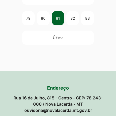
79
80
81
82
83
Última
Endereço
Rua 16 de Julho, 815 - Centro - CEP: 78.243-
000 / Nova Lacerda - MT
ouvidoria@novalacerda.mt.gov.br