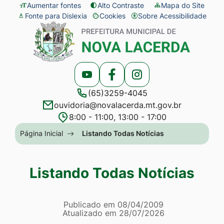
Seção
Ir
Aumentar fontes
Alto Contraste
Mapa do Site
Fonte para Dislexia
Cookies
Sobre Acessibilidade
de
para
Abrir
Seção
atalhos
o
preferências
do
e
conteúdo
de
menu
links
[alt+1]
cookies
principal
Acessar
Acessar
Acessar
de
Ir
(65)3259-4045
a
a
a
acessibilidade
para
ouvidoria@novalacerda.mt.gov.br
Rede
Rede
Rede
o
8:00 - 11:00, 13:00 - 17:00
Social
Social
Social
menu
Seção
Página Inicial
Listando Todas Notícias
Youtube
Facebook
Instagram
[alt+2]
do
Ir
menu
Listando Todas Notícias
para
principal
a
Página Listando Todas No
busca
Informações
Publicado em
08/04/2009
Atualizado em
28/07/2026
[alt+3]