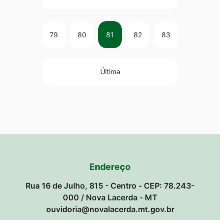
79
80
81
82
83
Última
Endereço
Rua 16 de Julho, 815 - Centro - CEP: 78.243-
000 / Nova Lacerda - MT
ouvidoria@novalacerda.mt.gov.br