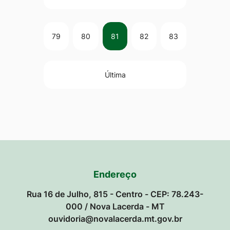
79
80
81
82
83
Última
Endereço
Rua 16 de Julho, 815 - Centro - CEP: 78.243-
000 / Nova Lacerda - MT
ouvidoria@novalacerda.mt.gov.br