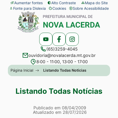
Seção
Ir
Aumentar fontes
Alto Contraste
Mapa do Site
Fonte para Dislexia
Cookies
Sobre Acessibilidade
de
para
Abrir
Seção
atalhos
o
preferências
do
e
conteúdo
de
menu
links
[alt+1]
cookies
principal
Acessar
Acessar
Acessar
de
Ir
(65)3259-4045
a
a
a
acessibilidade
para
ouvidoria@novalacerda.mt.gov.br
Rede
Rede
Rede
o
8:00 - 11:00, 13:00 - 17:00
Social
Social
Social
menu
Seção
Página Inicial
Listando Todas Notícias
Youtube
Facebook
Instagram
[alt+2]
do
Ir
menu
Listando Todas Notícias
para
principal
a
Página Listando Todas No
busca
Informações
Publicado em
08/04/2009
Atualizado em
28/07/2026
[alt+3]