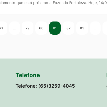
olamento que está próximo a Fazenda Fortaleza. Hoje, 14/0
ira
...
79
80
81
82
83
...
Telefone
Telefone: (65)3259-4045