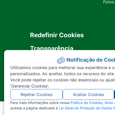
Fotos
Redefinir Cookies
Transparência
Notificação de Coo
Ouvidoria
Utilizamos cookies para melhorar sua experiência e o
personalizados. Ao aceitar, todos os recursos do site
SIC
Você pode rejeitar os cookies não essenciais ou ajus
'Gerenciar Cookies'.
Rejeitar Cookies
Aceitar Cookies
Para mais informações sobre nossa
Política de Cookies
,
Aviso
acesse a página dedicada à
Lei Geral de Proteção de Dados 
©2026 - Prefeitura Municipal de Nova Lace