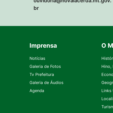
ouvidoria@novalacerda.mt.gov.
br
Imprensa
O M
Seção do Rodapé e Contato
Notícias
Histór
Galeria de Fotos
Hino,
Tv Prefeitura
Econ
Galeria de Áudios
Geogr
Agenda
Links 
Local
Turis