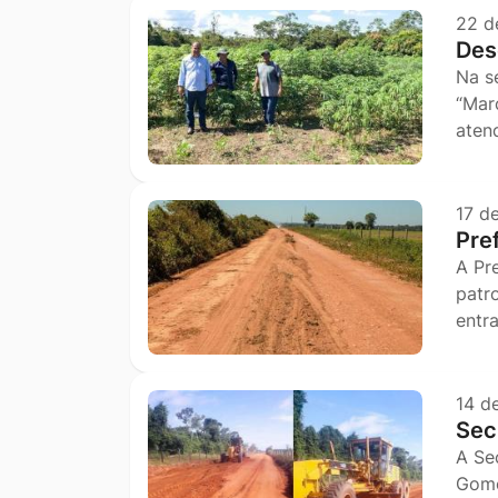
22 d
Des
Na se
“Mar
aten
17 d
Pre
A Pr
patr
entr
14 d
Sec
A Se
Gome