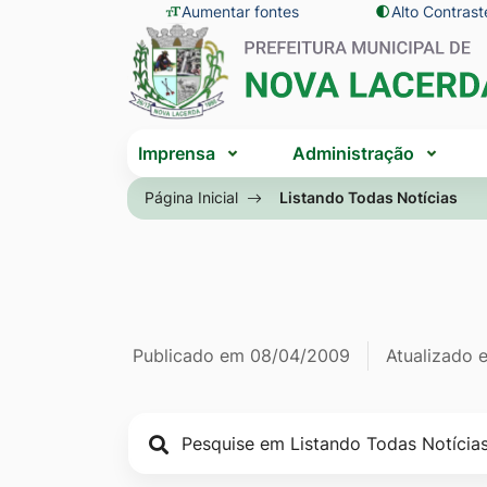
Seção
Ir
Aumentar fontes
Alto Contrast
Seção
de
para
do
atalhos
o
menu
e
conteúdo
principal
Seção
links
[alt+1]
Imprensa
Administração
do
de
Ir
menu
Página Inicial
Listando Todas Notícias
acessibilidade
para
principal
o
menu
[alt+2]
Ir
Página Listan
Informações
Publicado em
08/04/2009
Atualizado
para
a
de
busca
publicação
[alt+3]