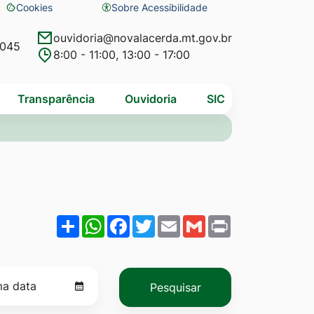
Cookies
Sobre Acessibilidade
Abrir
preferências
ouvidoria@novalacerda.mt.gov.br
4045
8:00 - 11:00, 13:00 - 17:00
de
cookies
Transparência
Ouvidoria
SIC
Share
WhatsApp
Facebook
Twitter
Email
Gmail
Print
Pesquisar