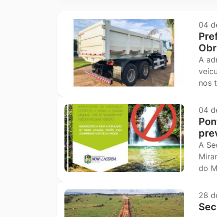
Ir
para
04 d
Pre
o
Obr
rodapé
A ad
[alt+4]
veíc
nos 
04 d
Pon
pre
A Se
Mira
do M
28 d
Sec