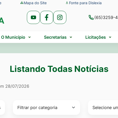
e
Mapa do Site
Fonte para Dislexia
(65)3259-
Acessar
Acessar
Acessar
a
a
a
Rede
Rede
Rede
O Município
Secretarias
Licitações
Social
Social
Social
Youtube
Facebook
Instagram
Listando Todas Notícias
do Todas Notícias
 em
28/07/2026