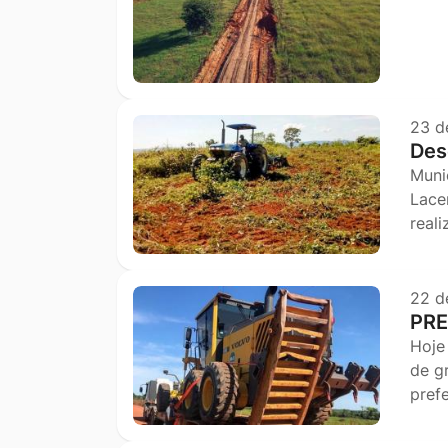
23 d
Des
Muni
Lace
real
22 d
PRE
Hoje
de g
pref