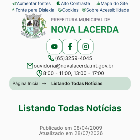
Seção
Ir
Aumentar fontes
Alto Contraste
Mapa do Site
Fonte para Dislexia
Cookies
Sobre Acessibilidade
de
para
Abrir
Seção
atalhos
o
preferências
do
e
conteúdo
de
menu
links
[alt+1]
cookies
principal
Acessar
Acessar
Acessar
de
Ir
(65)3259-4045
a
a
a
acessibilidade
para
ouvidoria@novalacerda.mt.gov.br
Rede
Rede
Rede
o
8:00 - 11:00, 13:00 - 17:00
Social
Social
Social
menu
Seção
Página Inicial
Listando Todas Notícias
Youtube
Facebook
Instagram
[alt+2]
do
Ir
menu
Listando Todas Notícias
para
principal
a
Página Listando Todas No
busca
Informações
Publicado em
08/04/2009
Atualizado em
28/07/2026
[alt+3]