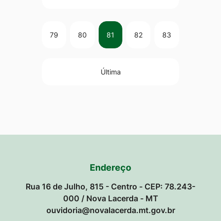
79
80
81
82
83
Última
Endereço
Rua 16 de Julho, 815 - Centro - CEP: 78.243-
000 / Nova Lacerda - MT
ouvidoria@novalacerda.mt.gov.br