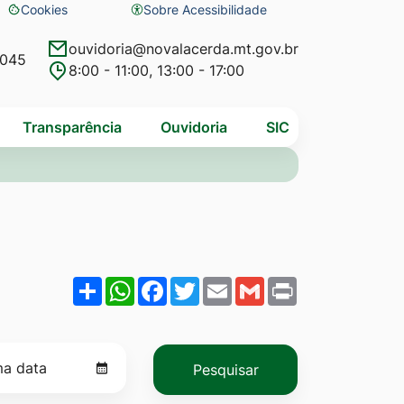
Cookies
Sobre Acessibilidade
Abrir
preferências
ouvidoria@novalacerda.mt.gov.br
4045
8:00 - 11:00, 13:00 - 17:00
de
cookies
Transparência
Ouvidoria
SIC
Share
WhatsApp
Facebook
Twitter
Email
Gmail
Print
Pesquisar