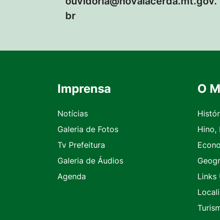
ouvidoria@novalacerda.mt.gov.
br
Imprensa
O M
Seção do Rodapé e Contato
Notícias
Histór
Galeria de Fotos
Hino,
Tv Prefeitura
Econ
Galeria de Áudios
Geogr
Agenda
Links 
Local
Turis