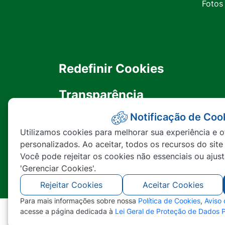
Fotos
Redefinir Cookies
Transparência
Notificação de Coo
Ouvidoria
Utilizamos cookies para melhorar sua experiência e o
personalizados. Ao aceitar, todos os recursos do site
SIC
Você pode rejeitar os cookies não essenciais ou ajus
'Gerenciar Cookies'.
Rejeitar Cookies
Aceitar Cookies
Para mais informações sobre nossa
Política de Cookies
,
Aviso
acesse a página dedicada à
Lei Geral de Proteção de Dados 
©2026 - Prefeitura Municipal de Nova Lace