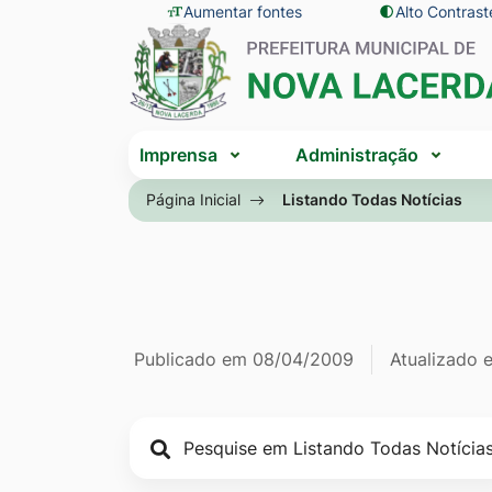
Seção
Ir
Aumentar fontes
Alto Contrast
Seção
de
para
do
atalhos
o
menu
e
conteúdo
principal
Seção
links
[alt+1]
Imprensa
Administração
do
de
Ir
menu
Página Inicial
Listando Todas Notícias
acessibilidade
para
principal
o
menu
[alt+2]
Ir
Página Listan
Informações
Publicado em
08/04/2009
Atualizado
para
a
de
busca
publicação
[alt+3]