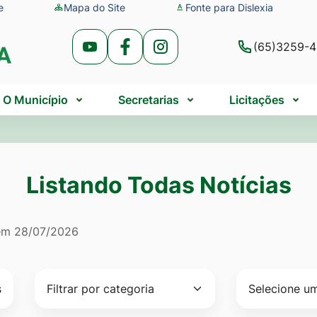
e
Mapa do Site
Fonte para Dislexia
(65)3259-
Acessar
Acessar
Acessar
a
a
a
Rede
Rede
Rede
O Município
Secretarias
Licitações
Social
Social
Social
Youtube
Facebook
Instagram
Listando Todas Notícias
do Todas Notícias
 em
28/07/2026