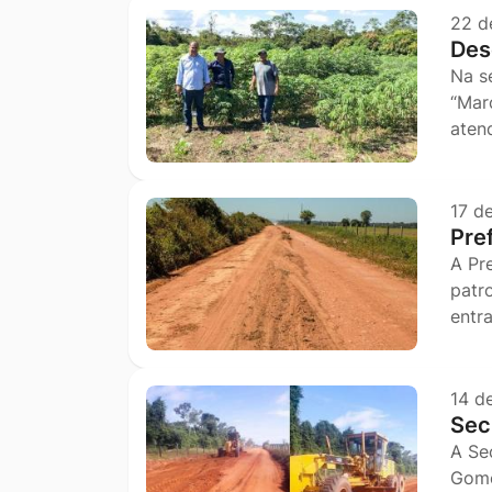
22 d
Des
Na se
“Mar
aten
17 d
Pre
A Pr
patr
entr
14 d
Sec
A Se
Gome