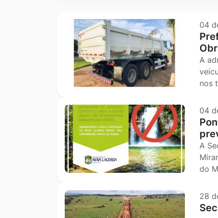
Ir
para
04 d
Pre
o
Obr
rodapé
A ad
[alt+4]
veíc
nos 
04 d
Pon
pre
A Se
Mira
do M
28 d
Sec