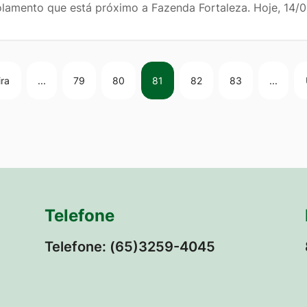
olamento que está próximo a Fazenda Fortaleza. Hoje, 14/0
ira
...
79
80
81
82
83
...
Telefone
Telefone: (65)3259-4045