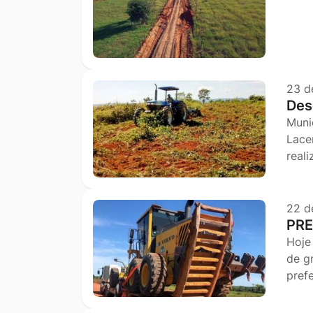
23 d
Des
Muni
Lace
real
22 d
PRE
Hoje
de g
pref