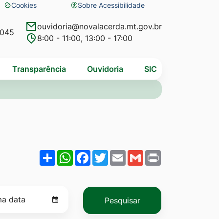
Cookies
Sobre Acessibilidade
Abrir
preferências
ouvidoria@novalacerda.mt.gov.br
4045
8:00 - 11:00, 13:00 - 17:00
de
cookies
Transparência
Ouvidoria
SIC
Share
WhatsApp
Facebook
Twitter
Email
Gmail
Print
Pesquisar