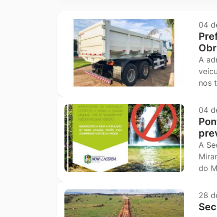
Ir
para
04 d
Pre
o
Obr
rodapé
A ad
[alt+4]
veíc
nos 
04 d
Pon
pre
A Se
Mira
do M
28 d
Sec