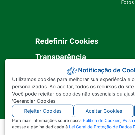
Fotos
Redefinir Cookies
Transparência
Notificação de Coo
Ouvidoria
Utilizamos cookies para melhorar sua experiência e o
personalizados. Ao aceitar, todos os recursos do site
SIC
Você pode rejeitar os cookies não essenciais ou ajus
'Gerenciar Cookies'.
Rejeitar Cookies
Aceitar Cookies
Para mais informações sobre nossa
Política de Cookies
,
Aviso
acesse a página dedicada à
Lei Geral de Proteção de Dados 
©2026 - Prefeitura Municipal de Nova Lace