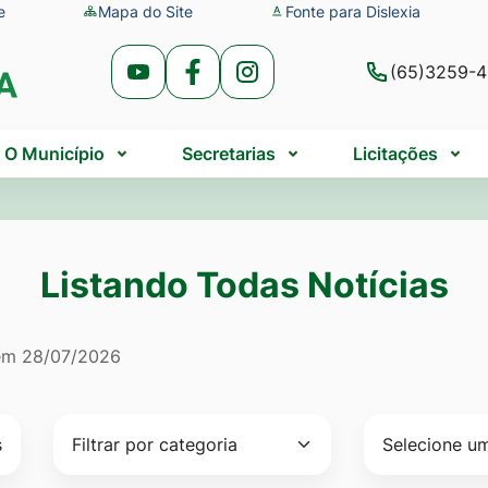
e
Mapa do Site
Fonte para Dislexia
(65)3259-
Acessar
Acessar
Acessar
a
a
a
Rede
Rede
Rede
O Município
Secretarias
Licitações
Social
Social
Social
Youtube
Facebook
Instagram
Listando Todas Notícias
do Todas Notícias
 em
28/07/2026