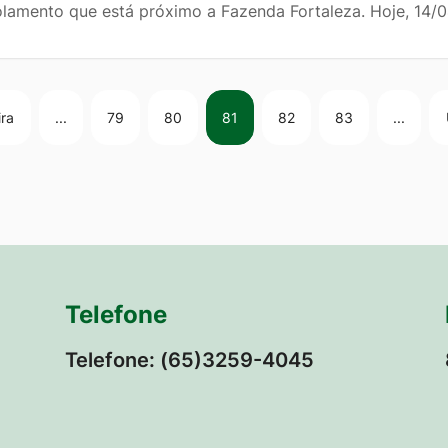
olamento que está próximo a Fazenda Fortaleza. Hoje, 14/0
ira
...
79
80
81
82
83
...
Telefone
Telefone: (65)3259-4045