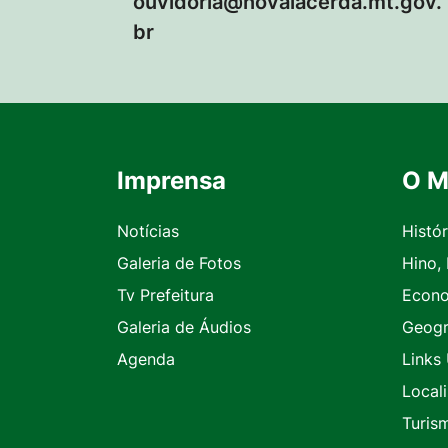
ouvidoria@novalacerda.mt.gov.
br
Imprensa
O M
Seção do Rodapé e Contato
Notícias
Histór
Galeria de Fotos
Hino,
Tv Prefeitura
Econ
Galeria de Áudios
Geogr
Agenda
Links 
Local
Turis