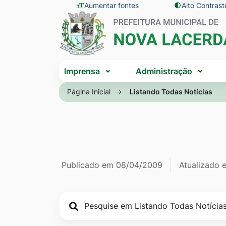
Seção
Ir
Aumentar fontes
Alto Contrast
Seção
de
para
do
atalhos
o
menu
e
conteúdo
principal
Seção
links
[alt+1]
Imprensa
Administração
do
de
Ir
menu
Página Inicial
Listando Todas Notícias
acessibilidade
para
principal
o
menu
[alt+2]
Ir
Página Listan
Informações
Publicado em
08/04/2009
Atualizado
para
a
de
busca
publicação
[alt+3]