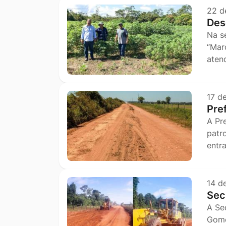
22 d
Des
Na se
“Mar
aten
17 d
Pre
A Pr
patr
entr
14 d
Sec
A Se
Gome