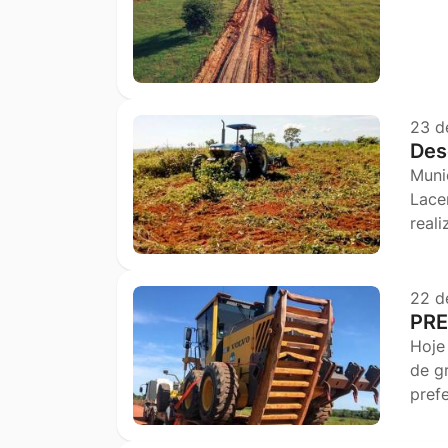
23 d
Des
Muni
Lace
real
22 d
PRE
Hoje
de g
pref