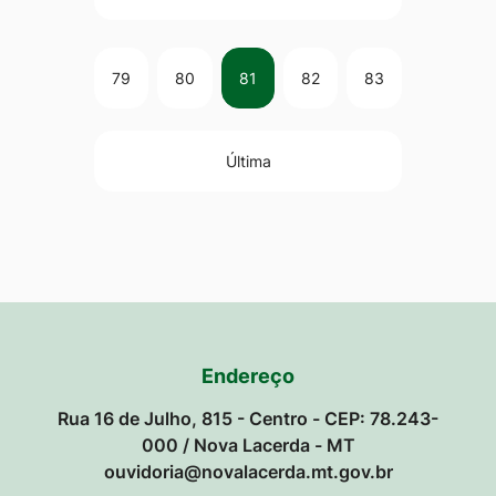
79
80
81
82
83
Última
Endereço
Rua 16 de Julho, 815 - Centro - CEP: 78.243-
000 / Nova Lacerda - MT
ouvidoria@novalacerda.mt.gov.br