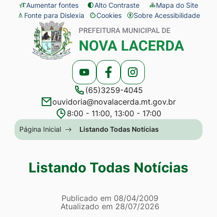
Seção
Ir
Aumentar fontes
Alto Contraste
Mapa do Site
Fonte para Dislexia
Cookies
Sobre Acessibilidade
de
para
Abrir
Seção
atalhos
o
preferências
do
e
conteúdo
de
menu
links
[alt+1]
cookies
principal
Acessar
Acessar
Acessar
de
Ir
(65)3259-4045
a
a
a
acessibilidade
para
ouvidoria@novalacerda.mt.gov.br
Rede
Rede
Rede
o
8:00 - 11:00, 13:00 - 17:00
Social
Social
Social
menu
Seção
Página Inicial
Listando Todas Notícias
Youtube
Facebook
Instagram
[alt+2]
do
Ir
menu
Listando Todas Notícias
para
principal
a
Página Listando Todas No
busca
Informações
Publicado em
08/04/2009
Atualizado em
28/07/2026
[alt+3]