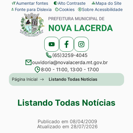
Seção
Ir
Aumentar fontes
Alto Contraste
Mapa do Site
Fonte para Dislexia
Cookies
Sobre Acessibilidade
de
para
Abrir
Seção
atalhos
o
preferências
do
e
conteúdo
de
menu
links
[alt+1]
cookies
principal
Acessar
Acessar
Acessar
de
Ir
(65)3259-4045
a
a
a
acessibilidade
para
ouvidoria@novalacerda.mt.gov.br
Rede
Rede
Rede
o
8:00 - 11:00, 13:00 - 17:00
Social
Social
Social
menu
Seção
Página Inicial
Listando Todas Notícias
Youtube
Facebook
Instagram
[alt+2]
do
Ir
menu
Listando Todas Notícias
para
principal
a
Página Listando Todas No
busca
Informações
Publicado em
08/04/2009
Atualizado em
28/07/2026
[alt+3]