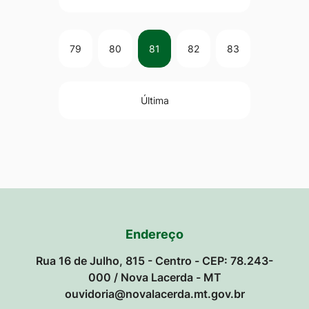
79
80
81
82
83
Última
Endereço
Rua 16 de Julho, 815 - Centro - CEP: 78.243-
000 / Nova Lacerda - MT
ouvidoria@novalacerda.mt.gov.br