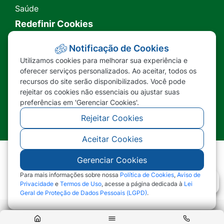
Saúde
Redefinir Cookies
Transparência
Notificação de Cookies
Utilizamos cookies para melhorar sua experiência e
Ouvidoria
oferecer serviços personalizados. Ao aceitar, todos os
recursos do site serão disponibilizados. Você pode
SIC
rejeitar os cookies não essenciais ou ajustar suas
preferências em 'Gerenciar Cookies'.
Rejeitar Cookies
Aceitar Cookies
Gerenciar Cookies
©2026 - Prefeitura Municipal de Nova Lacerda -
MT - Todos os direitos reservados
Para mais informações sobre nossa
Política de Cookies
,
Aviso de
Privacidade
e
Termos de Uso
, acesse a página dedicada à
Lei
Geral de Proteção de Dados Pessoais (LGPD)
.
Abr