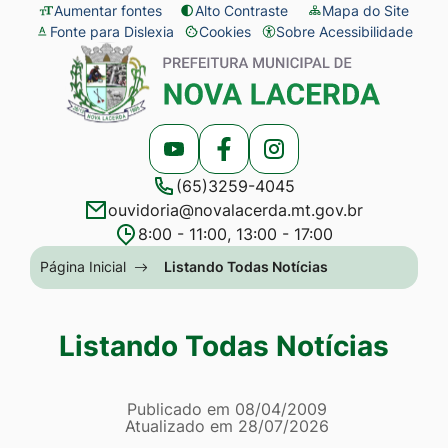
Seção
Ir
Aumentar fontes
Alto Contraste
Mapa do Site
Fonte para Dislexia
Cookies
Sobre Acessibilidade
de
para
Abrir
Seção
atalhos
o
preferências
do
e
conteúdo
de
menu
links
[alt+1]
cookies
principal
Acessar
Acessar
Acessar
de
Ir
(65)3259-4045
a
a
a
acessibilidade
para
ouvidoria@novalacerda.mt.gov.br
Rede
Rede
Rede
o
8:00 - 11:00, 13:00 - 17:00
Social
Social
Social
menu
Seção
Página Inicial
Listando Todas Notícias
Youtube
Facebook
Instagram
[alt+2]
do
Ir
menu
Listando Todas Notícias
para
principal
a
Página Listando Todas No
busca
Informações
Publicado em
08/04/2009
Atualizado em
28/07/2026
[alt+3]