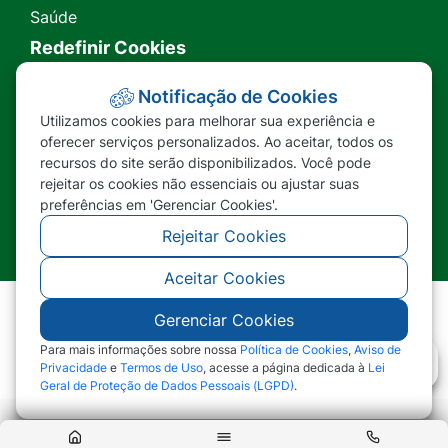
Saúde
Redefinir Cookies
Transparência
Notificação de Cookies
Utilizamos cookies para melhorar sua experiência e
Ouvidoria
oferecer serviços personalizados. Ao aceitar, todos os
recursos do site serão disponibilizados. Você pode
SIC
rejeitar os cookies não essenciais ou ajustar suas
preferências em 'Gerenciar Cookies'.
Rejeitar Cookies
Aceitar Cookies
Gerenciar Cookies
©2026 - Prefeitura Municipal de Nova Lacerda -
MT - Todos os direitos reservados
Para mais informações sobre nossa
Política de Cookies
,
Aviso de
Privacidade
e
Termos de Uso
, acesse a página dedicada à
Lei
Geral de Proteção de Dados Pessoais (LGPD)
.
Abr