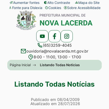
Seção
Ir
Aumentar fontes
Alto Contraste
Mapa do Site
Fonte para Dislexia
Cookies
Sobre Acessibilidade
de
para
Abrir
Seção
atalhos
o
preferências
do
e
conteúdo
de
menu
links
[alt+1]
cookies
principal
Acessar
Acessar
Acessar
de
Ir
(65)3259-4045
a
a
a
acessibilidade
para
ouvidoria@novalacerda.mt.gov.br
Rede
Rede
Rede
o
8:00 - 11:00, 13:00 - 17:00
Social
Social
Social
menu
Seção
Página Inicial
Listando Todas Notícias
Youtube
Facebook
Instagram
[alt+2]
do
Ir
menu
Listando Todas Notícias
para
principal
a
Página Listando Todas No
busca
Informações
Publicado em
08/04/2009
Atualizado em
28/07/2026
[alt+3]